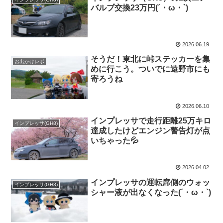
バルブ交換23万円(´・ω・`)
2026.06.19
そうだ！東北に峠ステッカーを集
お出かけレポ
めに行こう。ついでに遠野市にも
寄ろうね
2026.06.10
インプレッサで走行距離25万キロ
インプレッサ(GH8)
達成したけどエンジン警告灯が点
いちゃった💦
2026.04.02
インプレッサの運転席側のウォッ
インプレッサ(GH8)
シャー液が出なくなった(´・ω・`)