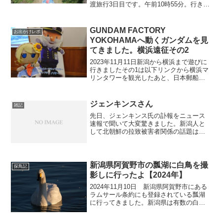
渡旅行3日目です。午前10時55分。行き当
たりばったりな旅行なので宿根木の後は
どこに行くか考えていなかった。観光案
内所で配布していたリーフレットを見て
GUNDAM FACTORY
お出かけレポ
行く場所を決...
YOKOHAMAへ動くガンダムを見
てきました。横浜遠征その2
2023年11月11日新潟から横浜まで遊びに
行きましたその1は以下リンクから横浜マ
リンタワーを観光したあと、日本郵船氷
川丸へ行きました。入船料金は、大人300
円(JAFの会員であれば50円引き)全体の写
真は見学後に撮影しましたが、ライトア
ジェンキンスさん
雑記
ッ...
先日、ジェンキンス氏の訃報をニュース
速報で聞いて大変驚きました。新潟人と
して北朝鮮の拉致被害者関係の話題は注
視していまして今回の出来事はショック
です。ジェンキンスさんが元気なうちに
佐渡島で働いているお土産物屋に行って
会いたいと思っていました...
新潟県阿賀野市の瓢湖に白鳥を撮
探鳥記
影しに行ったよ【2024年】
2024年11月10日 新潟県阿賀野市にある
ラムサール条約にも登録されている瓢湖
に行ってきました。新潟県は有数の白鳥
の飛来地で10月上旬から3月まで白鳥を観
察できるところが多いのです。ただ、有