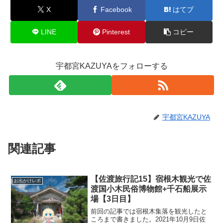
X
Facebook
はてブ
LINE
Pinterest
コピー
宇都宮KAZUYAをフォローする
宇都宮KAZUYA
関連記事
【佐渡旅行記15】宿根木観光で佐
お出かけレポ
渡国小木民俗博物館+千石船展示
場【3日目】
前回の記事では宿根木集落を観光したと
ころまで書きました。2021年10月9日佐