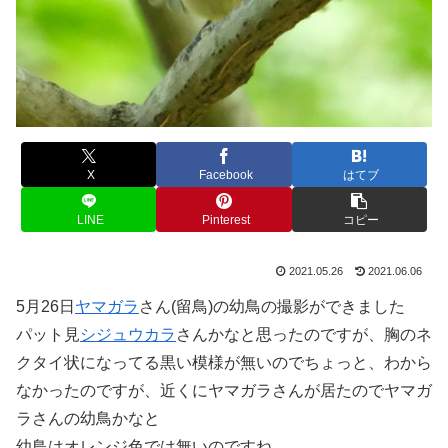
X
Facebook
はてブ
LINE
Pinterest
コピー
2021.05.26
2021.06.06
5月26日
ヤマガラ
さん(留鳥)の幼鳥の撮影ができました
パット見
シジュウカラ
さんかなと思ったのですが、胸のネ
クタイ状になってる黒い模様が無いのでちょっと、わから
なかったのですが、近くにヤマガラさんが居たのでヤマガ
ラさんの幼鳥かなと
幼鳥はオレンジ色では無いのですね。