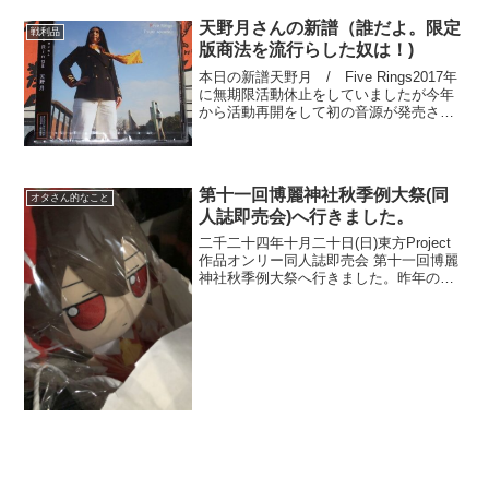
名な観察地でも観察できるのは早朝と夕
天野月さんの新譜（誰だよ。限定
方がオススメ...
戦利品
版商法を流行らした奴は！)
本日の新譜天野月 / Five Rings2017年
に無期限活動休止をしていましたが今年
から活動再開をして初の音源が発売され
ましたミニアルバムはちょこちょこ出し
ていましたがフルアルバムは5年ぶりなん
か7月にもミニアルバムが2枚出るみたい
だぞ...
第十一回博麗神社秋季例大祭(同
オタさん的なこと
人誌即売会)へ行きました。
二千二十四年十月二十日(日)東方Project
作品オンリー同人誌即売会 第十一回博麗
神社秋季例大祭へ行きました。昨年の秋
季例大祭は14年ぶりの参加でしたが、今
年は昨年に続き2年連続の参加になります
(前回の記事)春の例大祭は5月のゴールデ
ンウ...