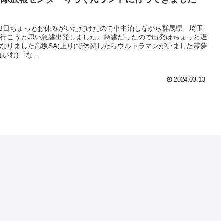
3月8日ちょっとお休みがいただけたので車中泊しながら群馬県、埼玉
行こうと思い急遽出発しました。急遽だったので出発はちょっと遅
なりました高坂SA(上り)で休憩したらウルトラマンがいました霊夢
いむ)「な...
2024.03.13