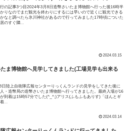
行の記事3つ目2024年3月8日造幣さいたま博物館へ行った後16時半
かりなのでまだ観光を終わりにするには早いので近くに観光できる
かなと調べたら氷川神社があるので行ってみました17時頃についた
のすぐ隣...
2024.03.15
たま博物館へ見学してきました(工場見学も出来る
3月8日陸上自衛隊広報センターりっくんランドの見学をしてきた後に
人・造幣局の造幣さいたま博物館へ行ってきました。最終入場が16
が到着は15時57分でした(^_^;)アリス(ふもふもありす)「ほんとギ
...
2024.03.14
衛隊広報センターりっくんランドに行ってきました