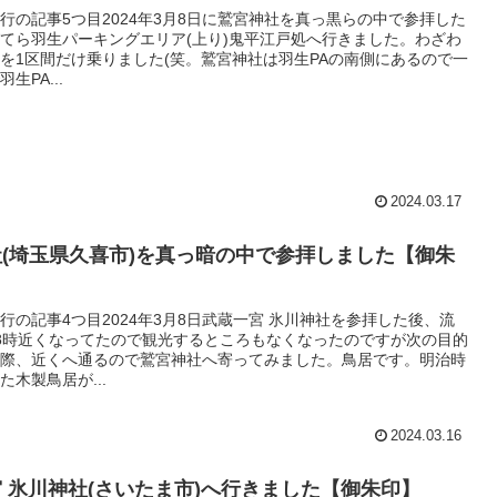
行の記事5つ目2024年3月8日に鷲宮神社を真っ黒らの中で参拝した
てら羽生パーキングエリア(上り)鬼平江戸処へ行きました。わざわ
を1区間だけ乗りました(笑。鷲宮神社は羽生PAの南側にあるので一
生PA...
2024.03.17
(埼玉県久喜市)を真っ暗の中で参拝しました【御朱
行の記事4つ目2024年3月8日武蔵一宮 氷川神社を参拝した後、流
8時近くなってたので観光するところもなくなったのですが次の目的
際、近くへ通るので鷲宮神社へ寄ってみました。鳥居です。明治時
た木製鳥居が...
2024.03.16
 氷川神社(さいたま市)へ行きました【御朱印】