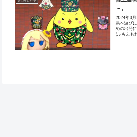
お出かけレポ
～。
2024年
県へ遊びに
めの出発に
(ふもふもれ