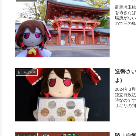
群馬埼玉旅
を過ぎたば
場所がない
ので三の鳥居
造幣さい
お出かけレポ
よ)
2024年
独立行政法
時なのです
リギリの到着
陸上自