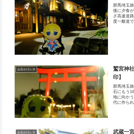
群馬埼玉旅
後に夕食が
ざ高速道路
度一般道で羽
鷲宮神社
お出かけレポ
印】
群馬埼玉旅
石にもう1
地に向かう
代に作られ
武蔵一宮
お出かけレポ