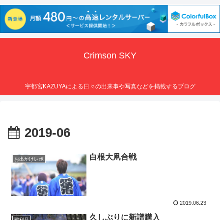
Crimson SKY
宇都宮KAZUYAによる日々の出来事や写真などを掲載するブログ
2019-06
白根大凧合戦
お出かけレポ
2019.06.23
久しぶりに新譜購入
戦利品