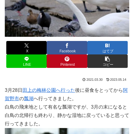
X
Facebook
はてブ
LINE
Pinterest
コピー
2021.03.30
2023.05.14
3月28日
田上の梅林公園へ行った
後に昼食をとってから
阿
賀野市
の
瓢湖
へ行ってきました。
白鳥の飛来地として有名な瓢湖ですが、3月の末になると
白鳥の北帰行も終わり、静かな湿地に戻っていると思って
行ってきました。