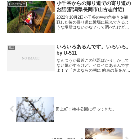
小千谷からの帰り道での寄り道の
お出かけレポ
お話(新潟県長岡市山古志付近)
2022年10月2日小千谷の牛の角突きを観
戦した後の帰り道に近場に観光できるよ
うな場所はないかな？って調べたけど山
の中だし15時くらいだったのでなかなか
行けそうもなかった。近くに山古志の棚
田棚池の名所(一本杉)あるので行ってみま
いろいろあるんです。いろいろ。
した。朝霧の...
雑記
by U-511
なんつうか最近この話題ばかりしかして
ない気がするけど、イロイロあるんです
よ！？「さよならの朝に 約束の花をかざ
ろう」を見に行ったから感想を書こうと
思ったり今年は友人との旅行を企画して
みようかとかブログを直すZE！とかリア
ル嫁捜索とか…全て「...
田上町：梅林公園に行ってきた。