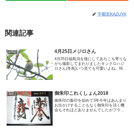
宇都宮KAZUYA
関連記事
4月25日メジロさん
探鳥記
4月25日福島潟を後にしてあちこち寄りな
がら撮影してまわりましたキンクロハジ
ロさん(冬鳥)いつ見ても可愛いよね。特に
飾り羽とか。お休み中なんで目を閉じて
ますけど金色の目に黒い点があるのがま
た良い。カルガモさん(留鳥)くちばしに草
が付いている...
御朱印これくしょん2018
御朱印
御朱印の集印を始めて3年今年はあんまり
お出かけすることもなく御朱印を頂く機
会もそれほどありませんでしたがプライ
ベートで3度ほど県外へ行く機会があった
のでいろいろ行かせていただきました個
数的には37箇所都道府県的には新潟、青
森、秋田、広島、愛...