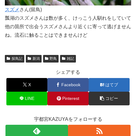
スズメ
さん(留鳥)
瓢湖のスズメさんは数が多く、けっこう人馴れをしていて
他の箇所で出会うスズメさんより近くに寄って逃げません
ね。流石に触ることはできませんけど
探鳥記
新潟
野鳥
雑記
シェアする
X
Facebook
はてブ
LINE
Pinterest
コピー
宇都宮KAZUYAをフォローする