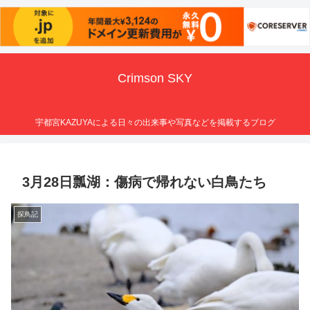
Crimson SKY
宇都宮KAZUYAによる日々の出来事や写真などを掲載するブログ
3月28日瓢湖：傷病で帰れない白鳥たち
探鳥記