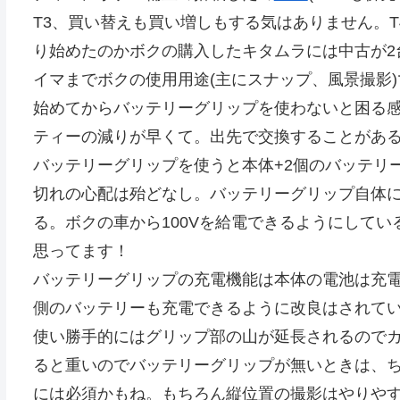
T3、買い替えも買い増しもする気はありません。T
り始めたのかボクの購入したキタムラには中古が2
イマまでボクの使用用途(主にスナップ、風景撮影
始めてからバッテリーグリップを使わないと困る
ティーの減りが早くて。出先で交換することがあ
バッテリーグリップを使うと本体+2個のバッテリ
切れの心配は殆どなし。バッテリーグリップ自体
る。ボクの車から100Vを給電できるようにして
思ってます！
バッテリーグリップの充電機能は本体の電池は充電
側のバッテリーも充電できるように改良はされて
使い勝手的にはグリップ部の山が延長されるのでカメ
ると重いのでバッテリーグリップが無いときは、
には必須かもね。もちろん縦位置の撮影はやりや