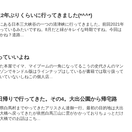
2年ぶりくらいに行ってきました(*^^*)
市にある日本三大峡谷の一つの清津峡に行ってきました。前回2021年
に行っているみたいですね。8月だと緑がキレイな時期ですね。今回は
ね？道路...
っていいよね
た本屋でイマ、マイブームの一角になってるこうの史代さんのマン
ゾンでキンドル版はラインナップはしているが書籍では取り扱って
ていないしねこの個人店...
日帰りで行ってきた。その4。大出公園から帰宅路
長野県白馬村までやってきたアリスさん達御一行。最初の目的地は大出
大橋へ戻ってきたが依然白馬三山に雲がかかっておりちょっとだけ
橋でのお話はこち...