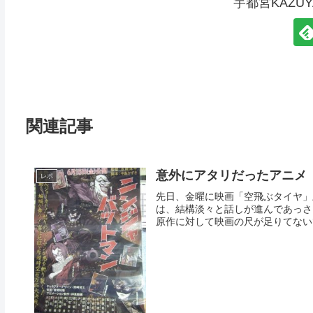
宇都宮KAZU
関連記事
意外にアタリだったアニメ
レポ
先日、金曜に映画「空飛ぶタイヤ」
は、結構淡々と話しが進んであっさ
原作に対して映画の尺が足りてないで