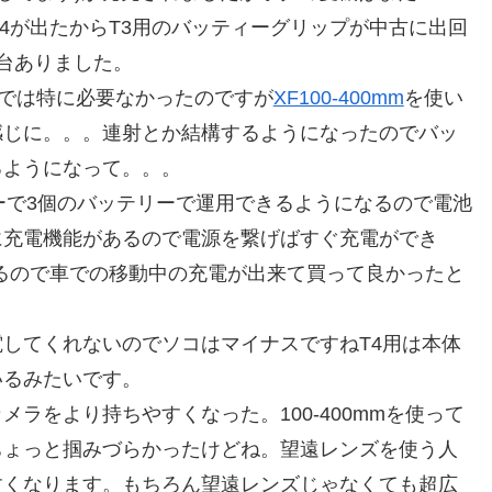
4が出たからT3用のバッティーグリップが中古に出回
台ありました。
)では特に必要なかったのですが
XF100-400mm
を使い
感じに。。。連射とか結構するようになったのでバッ
るようになって。。。
ーで3個のバッテリーで運用できるようになるので電池
に充電機能があるので電源を繋げばすぐ充電ができ
いるので車での移動中の充電が出来て買って良かったと
してくれないのでソコはマイナスですねT4用は本体
いるみたいです。
ラをより持ちやすくなった。100-400mmを使って
ちょっと掴みづらかったけどね。望遠レンズを使う人
すくなります。もちろん望遠レンズじゃなくても超広