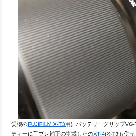
愛機の
FUJIFILM X-T3
用にバッテリーグリップVG
ディーに手ブレ補正の搭載したの
XT-4
(X-T3も