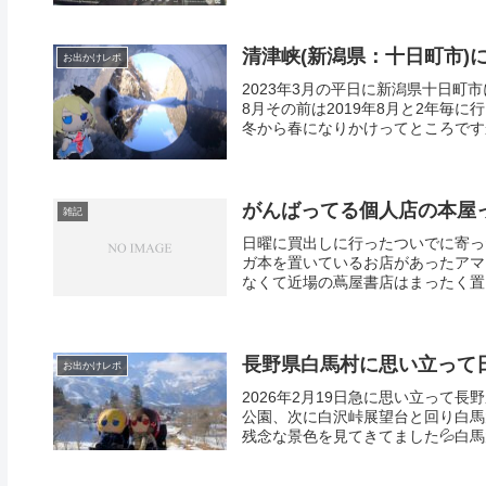
清津峡(新潟県：十日町市)に
お出かけレポ
2023年3月の平日に新潟県十日町
8月その前は2019年8月と2年毎
冬から春になりかけってところですか
がんばってる個人店の本屋
雑記
日曜に買出しに行ったついでに寄っ
ガ本を置いているお店があったアマ
なくて近場の蔦屋書店はまったく置い
長野県白馬村に思い立って
お出かけレポ
2026年2月19日急に思い立って
公園、次に白沢峠展望台と回り白馬
残念な景色を見てきてました💦白馬大