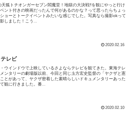
の天狐トチオンガーセブン閻魔堂！地獄の大決戦‼を観にやっと行け
ベント付きの映画だったんで何があるのかな？って思ったらちょっ
ショーとトークイベントみたいな感じでした。写真なら撮影okって
影しました！こう...
2020.02.16
らテレビ
・ウインドウで上映しているさよならテレビを観てきた。東海テレ
メンタリーの劇場版以前、今回と同じ圡方宏史監督の「ヤクザと憲
ことがあって、ヤクザ密着した素晴らしいドキュメンタリーあった
て観に行きました。番...
2020.02.10