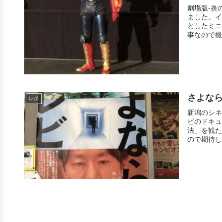
劇場版-炎
ました。イ
としたミニ
事なので撮
さよな
レポ
新潟のシネ
ビのドキュ
法」を観た
ので期待し