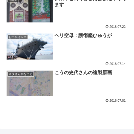
ます
2018.07.22
ヘリ空母：護衛艦ひゅうが
お出かけレポ
2018.07.14
こうの史代さんの複製原画
オタさん的なこと
2018.07.01