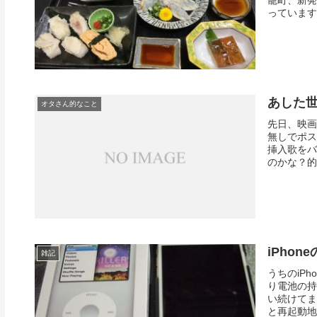
っています
あした
オタさん的なこと
先日、映画
無しでポス
挿入歌をバ
のかな？的
iPhon
雑記
うちのiPh
り電池の持
い続けてま
と再起動地獄