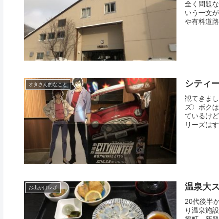
全く問題な
いう一文が
や有料道路
シティ
オタさん的なこと
観てきまし
ズ〉ボクは
ているけど
リーズはす
温泉大ス
お出かけレポ
20代後半
り温泉施設
籠町、新発