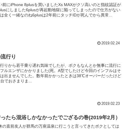
前にiPhone 8plusを買いましたXs MAXがクソ高いのと指紋認証が
plusにしました6plusが再起動地獄に陥ってしまったので仕方がない
は全く一緒なのね6plusは2年前にタッチIDが死んでから異常...
2019.02.24
の流行り
行りから若干乗り遅れ気味でしたが、ボクもなんとか無事に流行に
フルエンザにかかりました(死。A型でしたけど今回のインフルはそ
は出ませんでした。数年前かかったときは38℃オーバーだったけど
台でおさまりま...
2019.02.23
ったら混浴しかなかったでござるの巻(2019年2月）
休の直前友人が群馬の万座温泉に行こうと言ってきたボクとしては