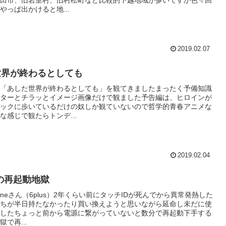
やっぱ出かけると地...
2019.02.07
世界が終わるとしても
「あした世界が終わるとしても」を観てきましたまったく予備知識
ターとチラッとイメージ画像だけで観ました予告編は、ヒロインが
ックに歩いているだけの奴しか観ていないので哲学的青春アニメな
な感じで観たらトンデ...
2019.02.04
eの再起動地獄
oneさん（6plus）2年くらい前にタッチIDが死んでから異常発熱した
ちが半日持たなかったり買い換えようと思いながら延命し未だに使
したちょっと前から電源に繋がっていないと数分で再起動下手する
で再...