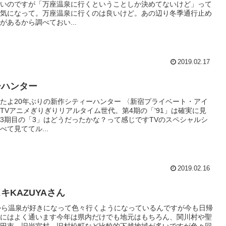
いのですが「万座温泉に行くということしか決めてないけど」って
気になって。万座温泉に行くのは良いけど。あの辺り冬季通行止め
があるから調べておい...
2019.02.17
ーハンター
たよ20年ぶりの新作シティーハンター 〈新宿プライベート・アイ
TVアニメぎりぎりリアルタイム世代。第4期の「'91」は確実に見
3期目の「3」はどうだったかな？って感じですTVのスペシャルシ
べて見ててル...
2019.02.16
キKAZUYAさん
から温泉が好きになって色々行くようになっているんですが今も日帰
にはよく通います今年は県内だけでも地元はもちろん、関川村や聖
田市、旧岩室村、旧村松町など比較的下越地域が多いですが色々回