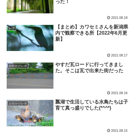
った！
2021.08.18
【まとめ】カワセミさんを新潟県
レポ
内で観察できる所【2022年6月更
新】
2021.08.17
やすだ瓦ロードに行ってきまし
お出かけレポ
た。そこは瓦で出来た街だった
2021.08.16
瓢湖で生活している水鳥たちは子
お出かけレポ
育て真っ盛りでした(*^^*)
2021.08.15