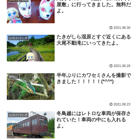
屋敷」に行ってきました。無料だ
よ。
2021.08.30
たきがしら湿原とすぐ近くにある
お出かけレポ
大尾不動滝にいってきたよ。
2021.08.29
半年ぶりにカワセミさんを撮影で
探鳥記
きました！！！！！(*^^*)
2021.08.23
冬鳥越にはレトロな車両が保存さ
お出かけレポ
れていた！車両の中にも入れる
よ。