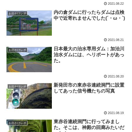
2021.08.22
内の倉ダムに行ったらダムは点検
お出かけレポ
中で近寄れませんでした(´・ω・`)
2021.08.21
日本最大の治水専用ダム：加治川
お出かけレポ
治水ダムには、ヘリポートがあっ
た。
2021.08.20
新発田市の東赤谷連続洞門に設置
お出かけレポ
してあった信号機たちの写真
2021.08.19
東赤谷連続洞門に行ってみまし
お出かけレポ
た。そこは、神殿の回廊みたいだ