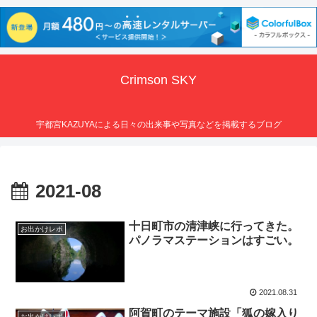
Crimson SKY
宇都宮KAZUYAによる日々の出来事や写真などを掲載するブログ
2021-08
十日町市の清津峡に行ってきた。
お出かけレポ
パノラマステーションはすごい。
2021.08.31
阿賀町のテーマ施設「狐の嫁入り
お出かけレポ