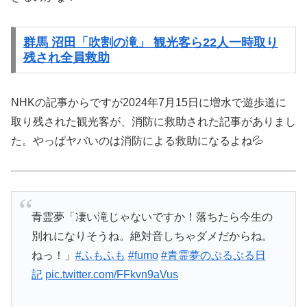
群馬 沼田「吹割の滝」 観光客ら22人一時取り
残され全員救助
NHKの記事からですが2024年7月15日に増水で遊歩道に
取り残された観光客が、消防に救助された記事がありまし
た。やっぱヤバいのは消防による救助になるよね💦
青霊夢「凄い滝じゃないですか！落ちたら今生の
別れになりそうね。絶対音しちゃダメだからね。
ねっ！」
#ふもふも
#fumo
#青霊夢のぷるぷる日
記
pic.twitter.com/FFkvn9aVus