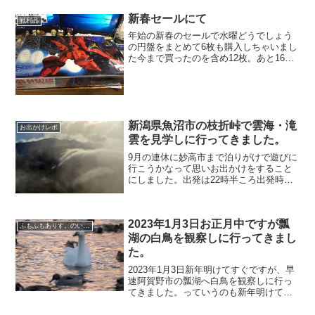
うま～く作ってますよね☆原作の実写版
ではなく基本・押井守...
新春セールにて
戦利品
年始の新春のセールで水曜どうでしょう
の円盤をまとめて6枚も購入しちゃいまし
た今まで買ったのを含め12枚。あと16
枚。。。暇見てどんどん見ていきますよ
～あとガンプラでMGのサザビーをご購
入！半額で並んでいるところ更に新春セ
ールで1000円引き...
新潟県魚沼市の枝折峠で雲海・滝
お出かけレポ
雲を見学しに行ってきました。
9月の連休に妙高市まで泊りがけで遊びに
行こうかなって思いお出かけをすること
にしました。出発は22時半ころ出発時間
としては随分とお遅いのですが、今回は
それで良いのです。目指すは魚沼市の枝
折峠で雲海を見学しようと思ったので！
2023年1月3日お正月中ですが瓢
枝折峠は雲海で有名な...
ふもふもありす。のいる風景
湖の白鳥を観察しに行ってきまし
た。
2023年1月3日新年明けてすぐですが、早
速阿賀野市の瓢湖へ白鳥を観察しに行っ
てきました。っていうのも新年明けても
初詣に行くわけでも、初売りへ買い物に
行くわけでもなく家で寝正月を堪能して