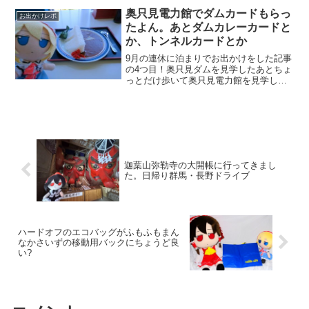
いたのですが流石に体がなまってきたの
奥只見電力館でダムカードもらっ
お出かけレポ
で出かけてみました...
たよん。あとダムカレーカードと
か、トンネルカードとか
9月の連休に泊まりでお出かけをした記事
の4つ目！奥只見ダムを見学したあとちょ
っとだけ歩いて奥只見電力館を見学して
きました。ダム本体からちょっと高台に
あるせいで坂道を登らいないといけない
んですよね。駐車場からダムまで歩いて
きた身としては更に坂...
迦葉山弥勒寺の大開帳に行ってきまし
た。日帰り群馬・長野ドライブ
ハードオフのエコバッグがふもふもまん
なかさいずの移動用バックにちょうど良
い?