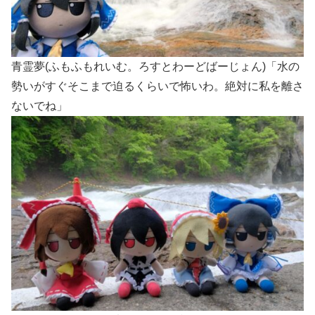
青霊夢(ふもふもれいむ。ろすとわーどばーじょん)「水の
勢いがすぐそこまで迫るくらいで怖いわ。絶対に私を離さ
ないでね」