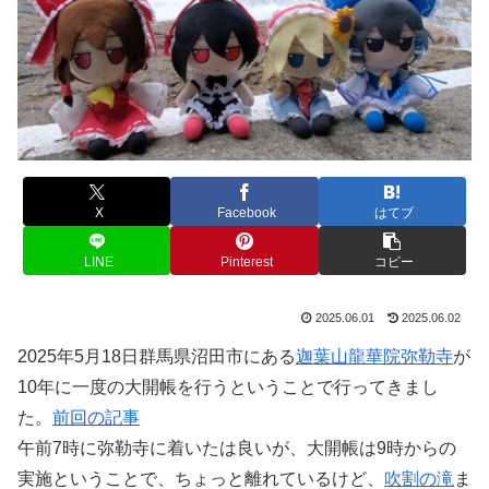
X
Facebook
はてブ
LINE
Pinterest
コピー
2025.06.01
2025.06.02
2025年5月18日群馬県沼田市にある
迦葉山龍華院弥勒寺
が
10年に一度の大開帳を行うということで行ってきまし
た。
前回の記事
午前7時に弥勒寺に着いたは良いが、大開帳は9時からの
実施ということで、ちょっと離れているけど、
吹割の滝
ま