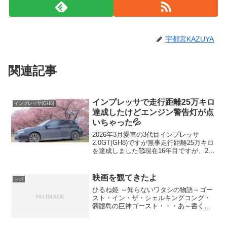
宇都宮KAZUYA
関連記事
インプレッサで走行距離25万キロ
インプレッサ(GH8)
達成したけどエンジン警告灯が点
いちゃった💦
2026年3月愛車の3代目インプレッサ
2.0GT(GH8)ですが無事走行距離25万キロ
を達成しました🥰現在16年目ですが、2回
目のタイミングベルト変えたり、ラジエ
ターがパンクしたり、エアコンが逝った
りちょいちょい故障を乗り越えながら乗
映画を観てきたよ
レポ
り続...
ひるね姫 ～知らないワタシの物語～ゴー
スト・イン・ザ・シェルキングコング・
髑髏島の巨神ゴースト・・・あ～書くの
が面倒。攻殻機動隊で！こっちはもちろ
ん期待をしないで観にいってます!予告は