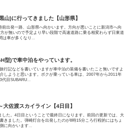
黒山)に行ってきました【山形県】
10時前出発一路、山形県へ向かいます。方向が悪いことに新潟市へ向
仕方が無いので予定より早い段階で高速道路に乗る相変わらず日東道
は車が多くなり...
GH型)で車中泊をやっています。
旅行記などを書いていますが車中泊の装備を書いたこと無いですよ
しようと思います。ボクが乗っている車は、2007年から2011年
SUBARU...
～大佐渡スカイライン【4日目】
ってました。4日目ということで最終日になります。前回の更新では、大
書きました。弾崎灯台を出発したのが8時15分ころ行程的にはちょ
に向かいます...