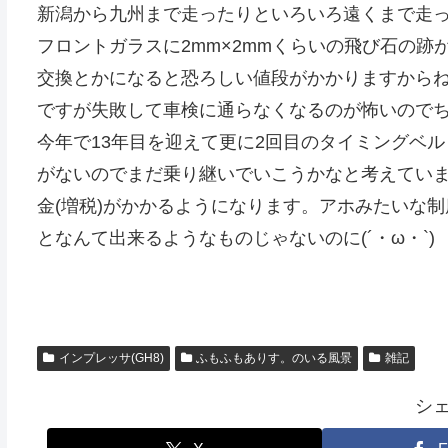
新潟から九州まで走ったりといろいろ遠くまで走
フロントガラスに2mm×2mmくらいの飛び石の
交換とかになると恐ろしい値段がかかりますからね
ですが失敗して車検に通らなくなるのが怖いので
今年で13年目を迎えて更に2回目のタイミングベ
がないのでまだ乗り継いでいこうかなと考えていま
金(増税)がかかるようになります。アホみたいな
となんて出来るようなものじゃないのに(´・ω・`)
インプレッサ(GH8)
ふもふもありす。のいる風景
雑記
シ