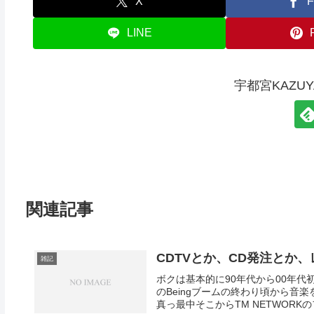
X
F
LINE
宇都宮KAZU
関連記事
CDTVとか、CD発注とか
雑記
ボクは基本的に90年代から00年代
のBeingブームの終わり頃から音
真っ最中そこからTM NETWORKのフ