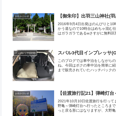
【御朱印】出羽三山神社(羽
お出かけレポ
2016年9月4日出発はのんびりと
かう道なので10時台はめちゃ混む
はガラガラであるwさすがに無料区間
スバル3代目インプレッサ(
インプレッサ(GH8)
このブログでは車中泊をしながらの
ね。今回はボクの車中泊を簡単に紹介
まで販売されていたハッチバックの3代目
【佐渡旅行記21】弾崎灯台
お出かけレポ
2021年10月10日佐渡旅行を行
野亀～弾崎灯台へ行ったところまで
っと戻る形にはなりますが、大野亀側