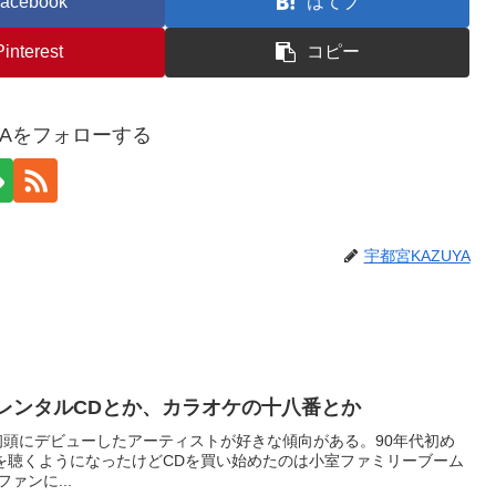
acebook
はてブ
Pinterest
コピー
YAをフォローする
宇都宮KAZUYA
、レンタルCDとか、カラオケの十八番とか
初頭にデビューしたアーティストが好きな傾向がある。90年代初め
楽を聴くようになったけどCDを買い始めたのは小室ファミリーブーム
ァンに...