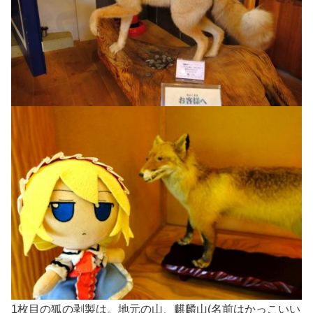
1枚目の狐の剥製は。地元の山、麒麟山(名前はかっこいい