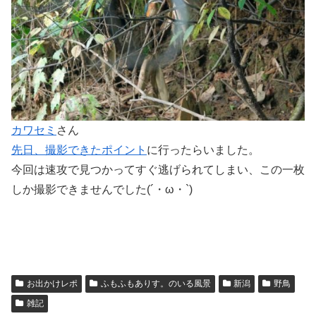
カワセミ
さん
先日、撮影できたポイント
に行ったらいました。
今回は速攻で見つかってすぐ逃げられてしまい、この一枚
しか撮影できませんでした(´・ω・`)
お出かけレポ
ふもふもありす。のいる風景
新潟
野鳥
雑記