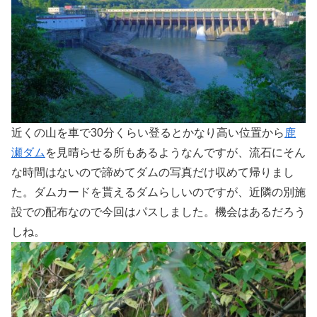
近くの山を車で30分くらい登るとかなり高い位置から
鹿
瀬ダム
を見晴らせる所もあるようなんですが、流石にそん
な時間はないので諦めてダムの写真だけ収めて帰りまし
た。ダムカードを貰えるダムらしいのですが、近隣の別施
設での配布なので今回はパスしました。機会はあるだろう
しね。