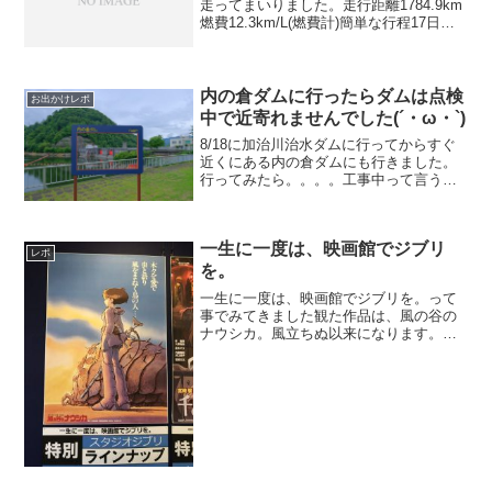
走ってまいりました。走行距離1784.9km
燃費12.3km/L(燃費計)簡単な行程17日は
仕事が押して18日の2時近くまでお仕事18
日は8時半頃 インプちゃんでレッツラゴ
ー覆面パトカーを追い抜き...
内の倉ダムに行ったらダムは点検
お出かけレポ
中で近寄れませんでした(´・ω・`)
8/18に加治川治水ダムに行ってからすぐ
近くにある内の倉ダムにも行きました。
行ってみたら。。。。工事中って言うよ
り点検中なのかな？かな？ヘルメットか
ぶった作業員らしき人が、わらわらとダ
ム本体に入っていきました。13時過ぎに
一生に一度は、映画館でジブリ
行ったのでちょうど午後の作業の開始っ
レポ
てところですかね？
を。
一生に一度は、映画館でジブリを。って
事でみてきました観た作品は、風の谷の
ナウシカ。風立ちぬ以来になります。金
曜ロードショーで数年に一回は放送する
からテレビでは何度も観ているからね〜
それでも映画館でしっかり観てみるとこ
んなシーンあったけ？とか...