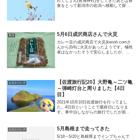
れくしょん(青海神社)をしてきたあとは昼
食をとって新潟市の佐潟へ移動して探鳥
を実施しました。とうとう佐潟の白鳥
は、いなくなりました。まだ瓢湖にはラ
イブカメラ上では白鳥が映るのでまだい
ると思いますそう言えば...
5月6日成沢商店さんで火災
新潟
カレー豆の成沢商店で火災(kenoh.comさ
んから)5/6に火災があったようです。犠牲
者はなかったそうで安心しましたが、シ
ョックであります。成沢商店さんのカレ
ー豆がすごく好きで弥彦の近くに寄る機
会があるとわざわざ行って買ってきます
カレー味...
【佐渡旅行記20】大野亀～二ツ亀
お出かけレポ
～弾崎灯台と周りました【4日
目】
2021年10月10日佐渡旅行を行ってまし
た。4日目ということで最終日になりま
す。車中泊しながらの旅行でしたが前回
の更新では3日目の宿泊先を大野亀の駐車
場に辿り着いたところまで書きました。
朝6時ころに起床しましたが昨晩の強風は
5月島根まで走ってきた
お出かけレポ
嘘のように穏や...
5/18～5/20と島根県までインプちゃんで