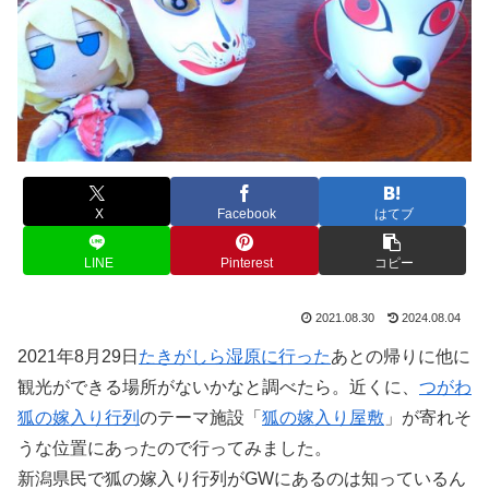
X
Facebook
はてブ
LINE
Pinterest
コピー
2021.08.30
2024.08.04
2021年8月29日
たきがしら湿原に行った
あとの帰りに他に
観光ができる場所がないかなと調べたら。近くに、
つがわ
狐の嫁入り行列
のテーマ施設「
狐の嫁入り屋敷
」が寄れそ
うな位置にあったので行ってみました。
新潟県民で狐の嫁入り行列がGWにあるのは知っているん