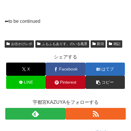
⬅to be continued
お出かけレポ
ふもふもありす。のいる風景
新潟
雑記
シェアする
X
Facebook
はてブ
LINE
Pinterest
コピー
宇都宮KAZUYAをフォローする