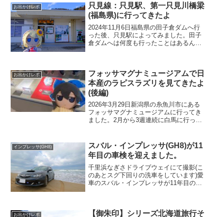
只見線：只見駅、第一只見川橋梁
お出かけレポ
(福島県)に行ってきたよ
2024年11月6日福島県の田子倉ダムへ行
った後、只見駅によってみました。田子
倉ダムへは何度も行ったことはあるんだ
けど、いつもは来た道を引き返して新潟
に戻るのですが、今回は福島県を走って
帰ることにしました。アリス(ふもふもあ
フォッサマグナミュージアムで日
りす)「只見駅は...
お出かけレポ
本産のラピスラズリを見てきたよ
(後編)
2026年3月29日新潟県の糸魚川市にある
フォッサマグナミュージアムに行ってき
ました。2月から3週連続に白馬に行った
りしてたので、2月3月で4回目の糸魚川で
す🤣白馬に行った時もブログには書いて
いないけど糸魚川には寄ってたりしてる
スバル・インプレッサ(GH8)が11
インプレッサ(GH8)
んだよね。新...
年目の車検を迎えました。
千里浜なぎさドライブウェイにて撮影(こ
のあとスグ下回りの洗車をしています)愛
車のスバル・インプレッサが11年目の車
検を迎えました。16万キロ位走っている
のでさすがに、あちこちガタがきている
のもあり車検を通すための整備とその他
【御朱印】シリーズ北海道旅行そ
の整備で22万オ...
お出かけレポ