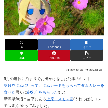
X
Facebook
はてブ
LINE
Pinterest
コピー
2021.09.26
2024.01.20
9月の連休に泊まりでお出かけをした記事の6つ目！
奥只見ダムに行って
、
ダムカードをもらってダムカレーを
食べた
帰りに
御朱印をもらった
あと
新潟県魚沼市吉平にある
上原コスモス園
(うわっぱらコス
モス園)に寄ってみました。