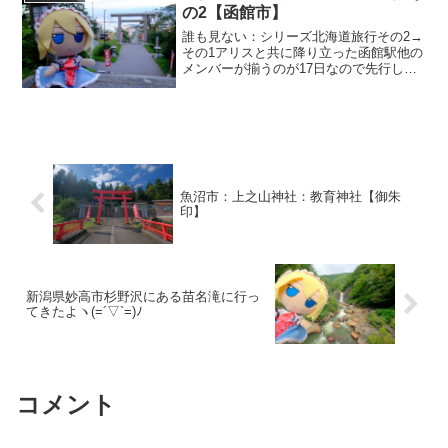
の2【函館市】
誰も見ない：シリーズ北海道旅行その2→
その1アリスと共に降り立った函館駅他の
メンバーが揃うのが17日なので先行して
函館観光をしてもしょうがないので函館
街歩きをしようと思い函館市公式観光情
報サイトにあった待歩きコースマップを
参考に街歩きをしま...
魚沼市：上之山神社：教育神社【御朱
印】
新潟県妙高市杉野沢にある苗名滝に行っ
てきたよヽ(=´▽`=)ﾉ
コメント