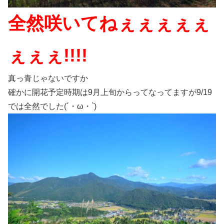
全然咲いてねぇぇぇぇぇ
ぇぇぇ!!!!
真っ青じゃないですか
確かに開花予定時期は9月上旬からってなってますが9/19
では全然でした(´・ω・`)