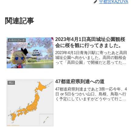
宇都宮KAZUYA
関連記事
2023年4月1日高田城址公園観桜
お出かけレポ
会に桜を観に行ってきました。
2023年4月1日青海川駅に寄ったあと高田
城址公園へ向かいました。高田の観桜会
って「高田公園」で開催だと思ってたん
ですけど、改めて観桜会について調べて
たら「高田城址公園観桜会」になってい
た。「高田城百万人観桜会」って名前じ
47都道府県到達への道
ゃなかったっけ？？...
雑記
47都道府県到達まであと3県一応今年、4
日 or 5日をつかい山口、島根、鳥取へ行
く予定にしていますがどうやって行こう
か悩んでる新潟からの飛行機で直接行け
ないし○FDAで福岡まで飛んでレンタカー
で山口→島根→鳥取と行って島根まで戻
ってきてサ...