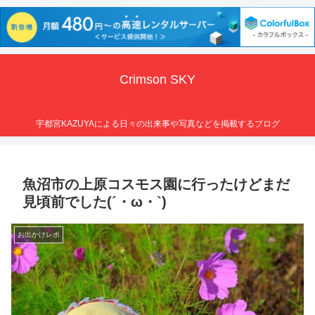
Crimson SKY
宇都宮KAZUYAによる日々の出来事や写真などを掲載するブログ
魚沼市の上原コスモス園に行ったけどまだ
見頃前でした(´・ω・`)
お出かけレポ