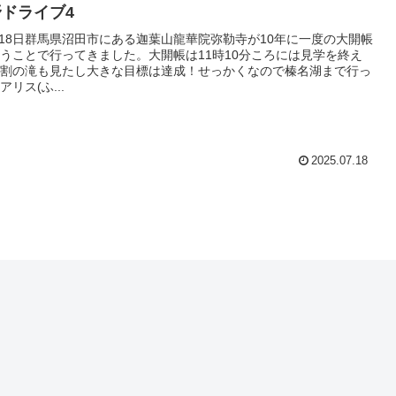
ドライブ4
5月18日群馬県沼田市にある迦葉山龍華院弥勒寺が10年に一度の大開帳
うことで行ってきました。大開帳は11時10分ころには見学を終え
割の滝も見たし大きな目標は達成！せっかくなので榛名湖まで行っ
リス(ふ...
2025.07.18