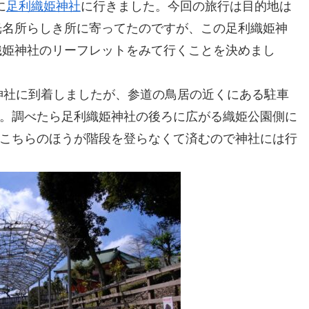
に
足利織姫神社
に行きました。今回の旅行は目的地は
光名所らしき所に寄ってたのですが、この足利織姫神
織姫神社のリーフレットをみて行くことを決めまし
神社に到着しましたが、参道の鳥居の近くにある駐車
れず。調べたら足利織姫神社の後ろに広がる織姫公園側に
た。こちらのほうが階段を登らなくて済むので神社には行