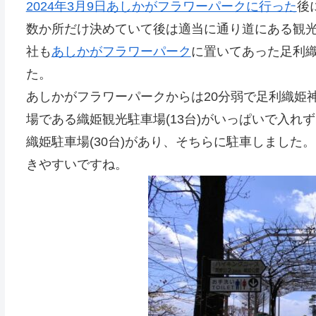
2024年3月9日あしかがフラワーパークに行った
後
数か所だけ決めていて後は適当に通り道にある観
社も
あしかがフラワーパーク
に置いてあった足利
た。
あしかがフラワーパークからは20分弱で足利織姫
場である織姫観光駐車場(13台)がいっぱいで入
織姫駐車場(30台)があり、そちらに駐車しまし
きやすいですね。