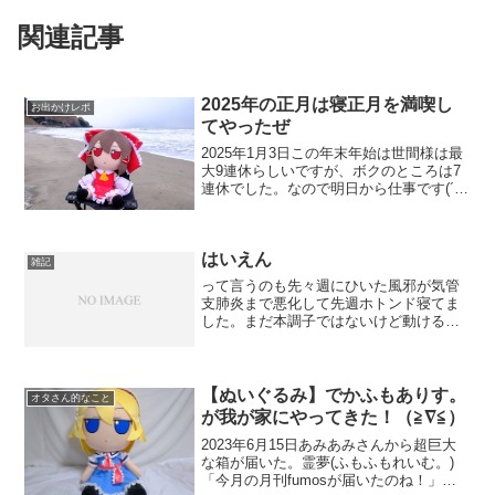
関連記事
2025年の正月は寝正月を満喫し
お出かけレポ
てやったぜ
2025年1月3日この年末年始は世間様は最
大9連休らしいですが、ボクのところは7
連休でした。なので明日から仕事です(´・
ω・`)結局この休みは年末は家の仕事を片
付けて、大晦日～正月は寝正月を決め込
んでコタツでしょうもない正月番組を流
はいえん
し見して...
雑記
って言うのも先々週にひいた風邪が気管
支肺炎まで悪化して先週ホトンド寝てま
した。まだ本調子ではないけど動けるほ
どまで回復したのでちょこちょこ活動を
再開しました体力が無いことを実感しま
したね風邪をひいた程度で肺炎まで悪化
させるとはホントなさけな...
【ぬいぐるみ】でかふもありす。
オタさん的なこと
が我が家にやってきた！（≧∇≦）
2023年6月15日あみあみさんから超巨大
な箱が届いた。霊夢(ふもふもれいむ。)
「今月の月刊fumosが届いたのね！」→