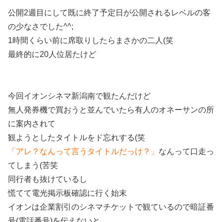
公開2週目にして既に終了予定日が公開されるレベルの客
の少なさでした^^;
1時間くらい前に席取りしたらまさかの二人(笑
最終的に20人位居たけど
今回イオンシネマ新潟南で観たんだけど
無人発券機で買おうと並んでいたら有人のオネーサンの所
に案内されて
観ようとしたタイトルをド忘れする(笑
「アレ？なんって言うタイトルだっけ？」
なんって口走っ
てしまう(苦笑
同行者も抜けているし
慌てて電光掲示板確認に行く始末
イオンは企業割引のシネマチケットで観ているので暗証番
号(電話番号)を伝えないと