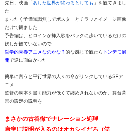
先日、映画「
あした世界が終わるとしても
」を観てきまし
た
まったく予備知識無しでポスターとチラッとイメージ画像
だけで観ました
予告編は、ヒロインが挿入歌をバックに歩いているだけの
奴しか観ていないので
哲学的青春アニメなのかな？
的な感じで観たら
トンデモ展
開
で逆に面白かった
簡単に言うと平行世界の人々の命がリンクしているSFア
ニメ
監督の脚本を書く能力が低くて纏めきれないのか、舞台背
景の設定の説明を
まさかの古谷徹でナレーション処理
唐突に説明が入るのはオカシイだろ（笑