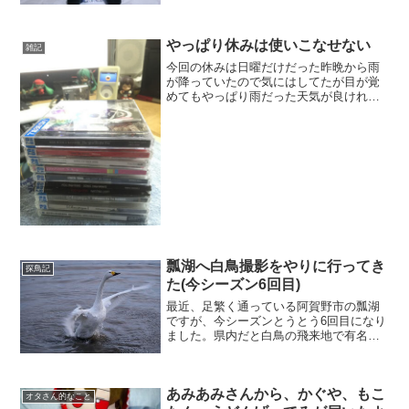
前回はコレ魔理沙(ふもふもまりさ。)「お
いおい。今回の箱はデカすぎじゃないか
い？」アリス(ふもふもありす。)「♪～」
やっぱり休みは使いこなせない
霊夢...
雑記
今回の休みは日曜だけだった昨晩から雨
が降っていたので気にはしてたが目が覚
めてもやっぱり雨だった天気が良ければ
ハイキング感覚で行けるちょっと山を登
ろうと思ってたが週の半ばで諦めてはい
た日に日におデブの道へまっしぐらなん
でせめてトレーニングがて...
瓢湖へ白鳥撮影をやりに行ってき
探鳥記
た(今シーズン6回目)
最近、足繁く通っている阿賀野市の瓢湖
ですが、今シーズンとうとう6回目になり
ました。県内だと白鳥の飛来地で有名所
では新潟市の福島潟、佐潟、鳥屋野潟な
どありますが、瓢湖って白鳥がスグ近く
で見ることができるので瓢湖ばかり行っ
あみあみさんから、かぐや、もこ
てます。機材がX-T3...
オタさん的なこと