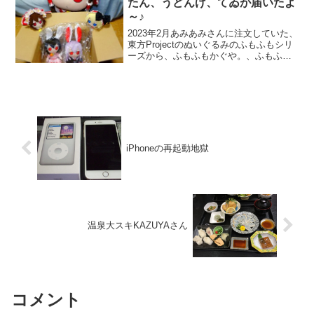
たん、うどんげ、てゐが届いたよ
～♪
2023年2月あみあみさんに注文していた、
東方Projectのぬいぐるみのふもふもシリ
ーズから、ふもふもかぐや。、ふもふも
もこ。、ふもふもうどんげ。、ふもふも
てゐ。が届きました。毎月のように
amiamiさんから届きますね。12月にも届
いてる...
iPhoneの再起動地獄
温泉大スキKAZUYAさん
コメント