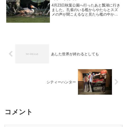
4月23日秋葉公園へ行ったあと瓢湖に行き
ました。孔雀のいる檻からやたらとスズ
メの声が聞こえるなと見たら檻の中から
スズメが出てきました。まだまだ中から
声がするので覗くと…孔雀の餌をスズメ
が食べてました。この檻の主の孔雀さん
は何をしているかとい...
あした世界が終わるとしても
シティーハンター
コメント