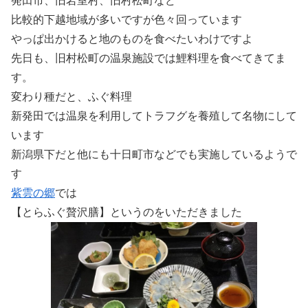
発田市、旧岩室村、旧村松町など
比較的下越地域が多いですが色々回っています
やっぱ出かけると地のものを食べたいわけですよ
先日も、旧村松町の温泉施設では鯉料理を食べてきてま
す。
変わり種だと、ふぐ料理
新発田では温泉を利用してトラフグを養殖して名物にして
います
新潟県下だと他にも十日町市などでも実施しているようで
す
紫雲の郷
では
【とらふぐ贅沢膳】というのをいただきました