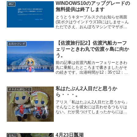
WINDOWS10のアップグレードの
雑記
無料提供は終了します
とうとうキターブルスクのお知らせ画面
(笑ボクはウインドウズ10にはしませ～ん
ただでさえ、おんぼろマシンでマザボの
接触不良が良く起きたりちょこちょこ不
具合が出るマシンでウインドウズ更新し
たらもっと酷くなりそう(笑とりあえず
【佐渡旅行記2】佐渡汽船カーフ
お出かけレポ
win7があと4年サ...
ェリーときわ丸で佐渡ヶ島に向か
う。
前の記事は佐渡汽船カーフェリーときわ
丸に乗船したところまで書きましたがそ
の続きです。出港時間が12：35で12：10
頃に自動車の乗船がありました。車の台
数が多ければ早い時間から始まっている
かもしれないんですけど、コロナ禍の平
私はたぶん2人目だと思うか
オタさん的なこと
日、観光の車は少...
ら・・・。
アリス「私はたぶん2人目だと思うから」
そんなことを彼女には言わせるつもりは
ない。だが見つけてしまったからには、
仕方がないどうしても助けなくてはなら
ない。そういうことなのだ「ぬいぐる
み」を持つものに課せられた、遥か遠い
約束。ってことで「ふもふ...
4月23日瓢湖
探鳥記