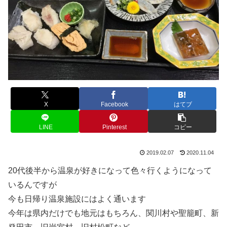
X
Facebook
はてブ
LINE
Pinterest
コピー
2019.02.07
2020.11.04
20代後半から温泉が好きになって色々行くようになって
いるんですが
今も日帰り温泉施設にはよく通います
今年は県内だけでも地元はもちろん、関川村や聖籠町、新