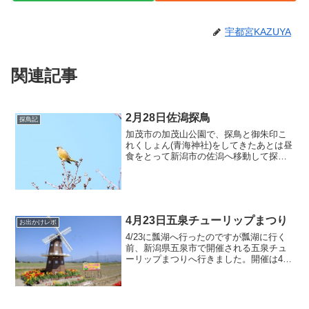
宇都宮KAZUYA
関連記事
2月28日佐潟探鳥
探鳥記
加茂市の加茂山公園で、探鳥と御朱印こ
れくしょん(青海神社)をしてきたあとは昼
食をとって新潟市の佐潟へ移動して探鳥
を実施しました。とうとう佐潟の白鳥
は、いなくなりました。まだ瓢湖にはラ
イブカメラ上では白鳥が映るのでまだい
ると思いますそう言えば...
4月23日五泉チューリップまつり
お出かけレポ
4/23に瓢湖へ行ったのですが瓢湖に行く
前、新潟県五泉市で開催される五泉チュ
ーリップまつりへ行きました。開催は4月
17～30日って事で行ったんですが。。。
終わっとるやんけ一週間も経っていませ
んよ五泉のチューリップまつりは農家さ
んのご厚意でや...