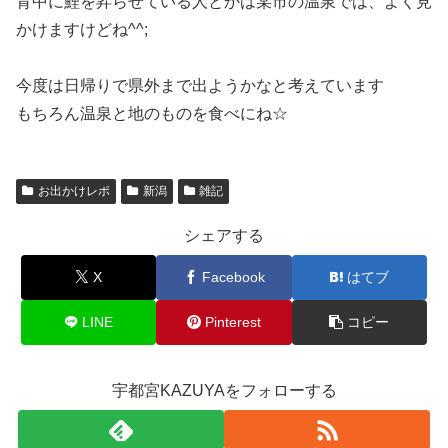
背中に鯉を昇らせている人とかは某市の温泉では、よく見
かけますけどね^^;
今度は日帰りで県外まで出ようかなと考えています
もちろん温泉と地のものを食べにね☆
お出かけレポ
新潟
雑記
シェアする
X
Facebook
はてブ
LINE
Pinterest
コピー
宇都宮KAZUYAをフォローする