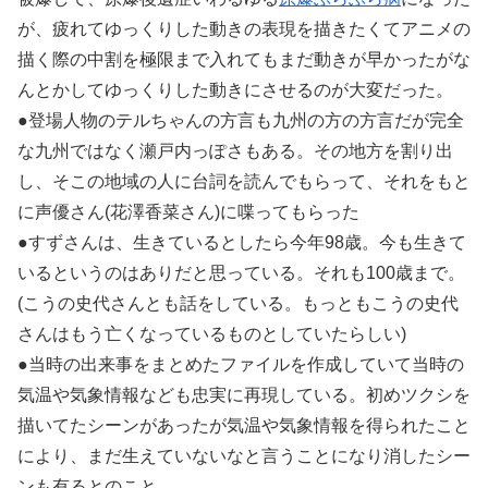
が、疲れてゆっくりした動きの表現を描きたくてアニメの
描く際の中割を極限まで入れてもまだ動きが早かったがな
んとかしてゆっくりした動きにさせるのが大変だった。
●登場人物のテルちゃんの方言も九州の方の方言だが完全
な九州ではなく瀬戸内っぽさもある。その地方を割り出
し、そこの地域の人に台詞を読んでもらって、それをもと
に声優さん(花澤香菜さん)に喋ってもらった
●すずさんは、生きているとしたら今年98歳。今も生きて
いるというのはありだと思っている。それも100歳まで。
(こうの史代さんとも話をしている。もっともこうの史代
さんはもう亡くなっているものとしていたらしい)
●当時の出来事をまとめたファイルを作成していて当時の
気温や気象情報なども忠実に再現している。初めツクシを
描いてたシーンがあったが気温や気象情報を得られたこと
により、まだ生えていないなと言うことになり消したシー
ンも有るとのこと