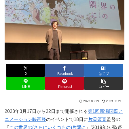
X
Facebook
はてブ
LINE
Pinterest
コピー
2023.03.19
2023.03.21
2023年3月17日から22日まで開催される
第1回新潟国際ア
ニメーション映画祭
のイベントで18日に
片渕須直
監督の
『
この世界の(さらにいくつもの)片隅に
』(2019年)が監督