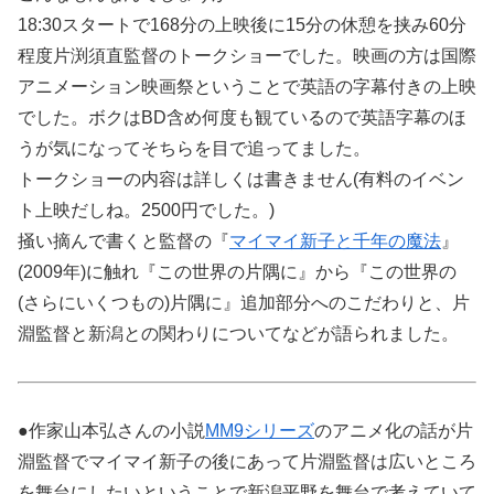
18:30スタートで168分の上映後に15分の休憩を挟み60分
程度片渕須直監督のトークショーでした。映画の方は国際
アニメーション映画祭ということで英語の字幕付きの上映
でした。ボクはBD含め何度も観ているので英語字幕のほ
うが気になってそちらを目で追ってました。
トークショーの内容は詳しくは書きません(有料のイベン
ト上映だしね。2500円でした。)
掻い摘んで書くと監督の『
マイマイ新子と千年の魔法
』
(2009年)に触れ『この世界の片隅に』から『この世界の
(さらにいくつもの)片隅に』追加部分へのこだわりと、片
淵監督と新潟との関わりについてなどが語られました。
●作家山本弘さんの小説
MM9シリーズ
のアニメ化の話が片
淵監督でマイマイ新子の後にあって片淵監督は広いところ
を舞台にしたいということで新潟平野を舞台で考えていて