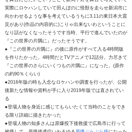
実際にロケハンしていて田んぼのに怪獣を走らせ新潟市に
向かわせるような事を考えているうちに3.11の東日本大震
災があり(作品の内容的に)こりゃ出来ないわということに
なり話がなくなったそうです当時、平行で進んでいたのが
『この世界の片隅に』だったそうです。
●『この世界の片隅に』の後に原作がすべて入る4時間版
を作りたかった。4時間だとTVアニメで12話分。力尽きて
『この世界のさらにいくつもの片隅に』になった。(原作
の約90％くらい)
●2016年版の時も入念なロケハンや調査を行ったが、公開
後新たな情報や資料が手に入り2019年版では直されてい
る
●登場人物を身近に感じてもらいたくて当時のことをでき
る限り詳細に描きたかった
●登場人物の知多さんは原爆投下後救援で広島市に行って
被爆して、原爆後遺症いわるゆる
原爆ぶらぶら病
になった