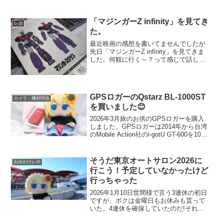
「マジンガーZ infinity」を見てき
レポ
た。
最近映画の感想を書いてませんでしたが
先日「マジンガーZ infinity」を見てきま
した。何観に行く～？って感じで話しし
ててボク的に某洋画を推したのですがマ
ジンガーを観たいという方が居たのでそ
ちらにしました新潟先行公開の「ミッド
ナイトバス」...
GPSロガーのQstarz BL-1000ST
カメラ・機材関係
を買いました😊
2026年3月旅のお供のGPSロガーを購入
しました。GPSロガーは2014年から台湾
のMobile Action社のi-gotU GT-600を10年
以上使っていたんですが、2026年になっ
た途端、専用ソフトウェアのi-gotU GPS
が読...
そうだ東京オートサロン2026に
お出かけレポ
行こう！予定していなかったけど
行っちゃった
2026年1月10日世間様で言う3連休の初日
ですが、ボクは金曜日もお休みも貰って
いた。4連休を確保していたのだ!それだ
けの休みがあれば旅行に出るのだが、今