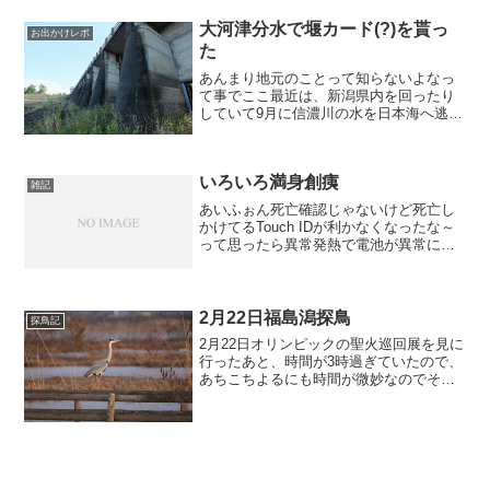
季最強寒波が三連休を襲うというニュー
スが流れていた。こうなると金曜～月曜
大河津分水で堰カード(?)を貰っ
お出かけレポ
で出かけると帰...
た
あんまり地元のことって知らないよなっ
て事でここ最近は、新潟県内を回ったり
していて9月に信濃川の水を日本海へ逃が
すための大河津分水の堰の箇所に行って
みました。まずは大河津分水資料館で大
河津分水路が建設された理由や建設に関
いろいろ満身創痍
する資料、運用に関する...
雑記
あいふぉん死亡確認じゃないけど死亡し
かけてるTouch IDが利かなくなったな～
って思ったら異常発熱で電池が異常に減
るしその前の日まではまったく問題なか
ったのにねボクとしてはたいした問題は
ないガラケー最強伝説!!!!で通ってるボク
なんでまっ...
2月22日福島潟探鳥
探鳥記
2月22日オリンピックの聖火巡回展を見に
行ったあと、時間が3時過ぎていたので、
あちこちよるにも時間が微妙なのでその
まま福島潟へ向かいました。月曜日なの
でビュー福島潟は閉館していますが福島
潟に自体には入れるので散策がてら入り
ました。雪解け水が...