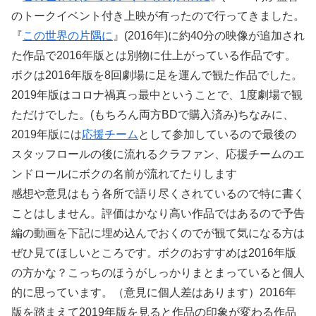
のトークイベント付き上映が有ったので行ってきました。
『
この世界の片隅に
』(2016年)に約40分の映像が追加され
た作品で2016年版とは別物に仕上がっている作品です。
ボクは2016年版を8回劇場に足を運んで観た作品でした。
2019年版はコロナ禍真っ最中ということで、1度劇場で観
ただけでした。(もちろん両方BDで購入済み)ちなみに、
2019年版には
応援チーム
として参加しているので最後の
スタッフロールの後に流れるクラファン、応援チームのエ
ンドロールにボクの名前が流れてたりします
感想や意見はもう各所で語り尽くされているので特に書く
ことはしません。評価はかなり高い作品ではあるので予告
編の動画を下記に埋め込んでおくのでが観て気になる方は
ぜひ見てほしいところです。ボクのおすすめは2016年版
の方かな？こっちのほうがしっかりまとまっていると個人
的に思っています。（意見に個人差はあります）2016年
版を踏まえて2019年版を見ると作品の印象が変わる作品