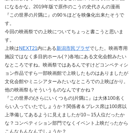
になるかな。2019年版で原作のこうの史代さんの漫画
『この世界の片隅に』の90％ほどを映像化出来たそうで
す。
今回の映画祭での上映についてちょっと書こうと思いま
す。
上映は
NEXT21
内にある
新潟市民プラザ
でした。映画専用
施設ではなく多目的ホール(？)各地にある文化会館みたい
なところですね。映画祭ではあるんですけどコンペティシ
ョン作品ですら一部映画館で上映したものはありましたが
文化会館やミニシアターみたいなところでの上映ばかり。
他の映画祭もそういうものなんですかね？
『この世界の(さらにいくつもの)片隅に』は大体100名く
らい入っていたでしょうか？関係者＆プレス席は100席以
上準備してあるように見えましたが10～15人位だったか
な？コンペティション部門でなくイベント上映だったから
こんなもんなんでしょうか？