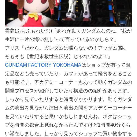
霊夢(ふもふもれいむ)「あれが動くガンダムなのね。“我が
生涯に一片の悔い無し”って言っているのかしら？」
アリス「だから。ガンダムは喋らないの！アッザム(略。
そもそも【世紀末救世主伝説】じゃないのよ！」
GUNDAM FACTORY YOKOHAMA
はショップが有って限
定品なども売っていたり、カフェがあって軽食をとること
も可能です。アカデミーコーナーもあって動くガンダムの
開発プロセスが紹介していたり構造のの紹介があります。
しっかり見ていたりすると時間がかかります。動くガンダ
ムの演出を見ながら演出と演出の間をアカデミーコーナー
を見ていたりすると良いかもしれませんね。ボクはショッ
プを時間の都合上見れなかったんですけど1時間40分くら
い滞在しました。しっかり見みてショップで買い物をする