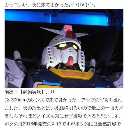
カッコいい。夜に来てよかった｡･ﾟ･(ﾉ∀`)･ﾟ･｡
演出：【起動実験】より
18-300mmのレンズで来て良かった。アップの写真も撮れ
ました。夜の演出とはいえ結構明るいので最近の一眼カメ
ラならそれほどノイズも気にせず撮影できると思います。
ボクのは2018年発売のX-T3ですがボク的には全然許容で