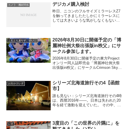
代さんの直筆サ...
デジカメ購入検討
カメラ・機材関係
昨日、ニコンのフルサイズミラーレスZ7
を触ってきましたたしかにミラーレスに
しては大きいような気がしなくもないけ
ど一眼レフに比べたら使いやすいサイズ
でフルサイズ用のレンズを使うならベス
トなサイズで手にしっくり収まるソニー
のα7を触ったことがあ...
2026年8月30日に開催予定の「博
ふもふもありす。のいる風景
麗神社例大祭出張版in秩父」にサ
ークル参加します。
2026年8月30日に開催予定の東方Project
オンリー同人誌即売会「博麗神社例大祭
出張版in秩父」にサークルCrimson Skyと
してサークル参加いたします。申し込ん
だ時の記事に色々書いたのでちょっと割
愛します今回はkukulcanさ...
シリーズ北海道旅行その4【函館
お出かけレポ
市】
誰も見ない：シリーズ北海道旅行その4時
は、西暦2016年――。日本は失われた20
年を経て激動を迎えていた。 その中、ア
リスを従えた青年KAZUYAは試される大
地・北海道に訪れたのだった。。。前回
は函館山の夜景を楽しみました函館山か
3度目の「この世界の片隅に」を
ら下山した...
レポ
観てきました（≧∇≦）