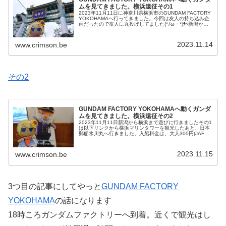
ムを見てきました。横浜遠征その1
2023年11月11日に神奈川県横浜市のGUNDAM FACTORY
YOKOHAMAへ行ってきました。今回は友人の持ち込み企
画だったので友人に丸投げしてました(*ﾉω・*)ﾃﾍ新潟から
横浜までブーブー🚗で移動となりました。朝5時ころ新潟
を...
2023.11.14
www.crimson.be
その2
GUNDAM FACTORY YOKOHAMAへ動くガンダ
ムを見てきました。横浜遠征その2
2023年11月11日新潟から横浜まで遊びに行きましたその1
は以下リンクから横浜マリンタワーを観光したあと、日本
郵船氷川丸へ行きました。入船料金は、大人300円(JAFの
会員であれば50円引き)全体の写真は見学後に撮影しました
が、ライトアッ...
2023.11.15
www.crimson.be
3つ目の記事にしてやっと
GUNDAM FACTORY
YOKOHAMA
の話になります
18時ころガンダムファクトリーへ到着。近くで観光はし