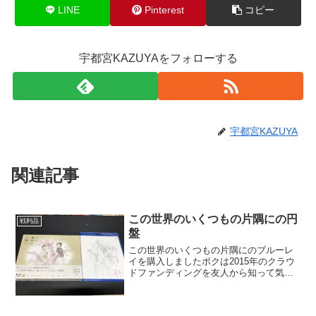
LINE
Pinterest
コピー
宇都宮KAZUYAをフォローする
宇都宮KAZUYA
関連記事
この世界のいくつもの片隅にの円
戦利品
盤
この世界のいくつもの片隅にのブルーレ
イを購入しましたボクは2015年のクラウ
ドファンディングを友人から知って気に
してから(その時は出資はしてません)5
年。一応これで一区切りかな。16年版は
劇場に8回は観に行き、原作者のこうの史