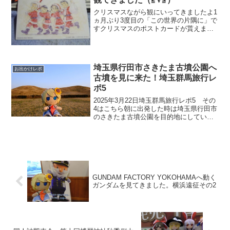
クリスマスながら観にいってきましたよ1
ヵ月ぶり3度目の「この世界の片隅に」で
すクリスマスのポストカードが貰えまし
た公開から1ヵ月以上経つのにまだお客さ
んが50～70人ほど入ってました前回観た
後、原作本を読んだり公式ガイドブッ
ク、アートブック...
埼玉県行田市さきたま古墳公園へ
お出かけレポ
古墳を見に来た！埼玉群馬旅行レ
ポ5
2025年3月22日埼玉群馬旅行レポ5 その
4はこちら朝に出発した時は埼玉県行田市
のさきたま古墳公園を目的地にしていま
した。群馬県太田市を走っているときに
寄り道を始め、既に16時を過ぎてしまい
もうさきたま史跡の博物館の入館も出来
ない時間であ...
GUNDAM FACTORY YOKOHAMAへ動く
ガンダムを見てきました。横浜遠征その2