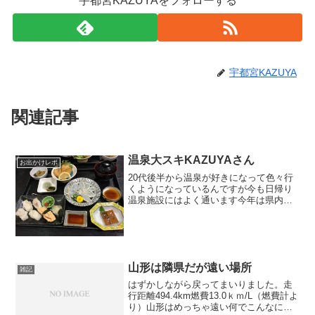
宇都宮KAZUYAをフォローする
宇都宮KAZUYA
関連記事
温泉大スキKAZUYAさん
お出かけレポ
20代後半から温泉が好きになって色々行
くようになっているんですが今も日帰り
温泉施設にはよく通います今年は県内だ
けでも地元はもちろん、関川村や聖籠
町、新発田市、旧岩室村、旧村松町など
比較的下越地域が多いですが色々回って
いますやっぱ出かけると地...
山形は隣県だが遠い場所
雑記
はずかしながら戻ってまいりました。走
行距離494.4km燃費13.0ｋｍ/L（燃費計よ
り）山形はめっちゃ遠い何でこんなに遠