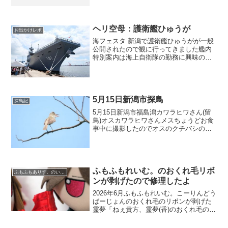
いんだよ！って思ったら高速道路が海沿
いにしか走ってない。しかも建設中そり
ゃ山形市側に行こうとするとすごく時間
がかるわけ...
ヘリ空母：護衛艦ひゅうが
お出かけレポ
海フェスタ 新潟で護衛艦ひゅうがが一般
公開されたので観に行ってきました艦内
特別案内は海上自衛隊の勤務に興味のあ
る方とその家族の方しか出来ないのです
26歳以下になるので、精神年齢【永遠の
18歳】のワシは入れるのですが辞退して
きました（ぇ早く子...
5月15日新潟市探鳥
探鳥記
5月15日新潟市福島潟カワラヒワさん(留
鳥)オスカワラヒワさんメスちょうどお食
事中に撮影したのでオスのクチバシの周
りは食べカスだらけ。しかも中途半端に
クチバシが開いているからちょっと間抜
けっぽく見える。メスはオスに比べると
ちょっと可愛らしく...
ふもふもれいむ。のおくれ毛リボ
ふもふもありす。のいる風景
ンが剥げたので修理したよ
2026年6月ふもふもれいむ。こーりんどう
ばーじょんのおくれ毛のリボンが剥げた
霊夢「ねぇ貴方、霊夢(香)のおくれ毛のリ
ボンが外れそうになったから見てよ」霊
夢(香)「リボンが剥げそうになったでち」