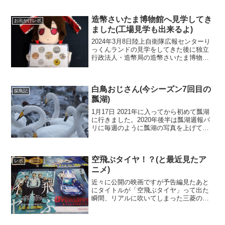
造幣さいたま博物館へ見学してき
お出かけレポ
ました(工場見学も出来るよ)
2024年3月8日陸上自衛隊広報センターり
っくんランドの見学をしてきた後に独立
行政法人・造幣局の造幣さいたま博物館
へ行ってきました。最終入場が16時なの
ですが到着は15時57分でした(^_^;)アリス
(ふもふもありす)「ほんとギリギリの到
白鳥おじさん(今シーズン7回目の
着...
探鳥記
瓢湖)
1月17日 2021年に入ってから初めて瓢湖
に行きました。2020年後半は瓢湖週報バ
リに毎週のように瓢湖の写真を上げてい
ましたが、今年に入ってから本格的な雪
シーズンに入ってしまい除雪の日々でし
た。なんとか降雪の方も落ち着いたので
空飛ぶタイヤ！？(と最近見たア
瓢湖まででか...
レポ
ニメ)
近々に公開の映画ですが予告編見たあと
にタイトルが「空飛ぶタイヤ」って出た
瞬間、リアルに吹いてしまった三菱のリ
コール隠し事件が題材の映画ですが原作
もこのタイトルのようで。。。タイトル
だけ見たらファンタジーモノにも取れそ