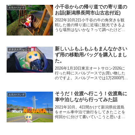
うです原作は池井戸潤だし...
小千谷からの帰り道での寄り道の
お出かけレポ
お話(新潟県長岡市山古志付近)
2022年10月2日小千谷の牛の角突きを観
戦した後の帰り道に近場に観光できるよ
うな場所はないかな？って調べたけど山
の中だし15時くらいだったのでなかなか
行けそうもなかった。近くに山古志の棚
田棚池の名所(一本杉)あるので行ってみま
新しいふもふもふもまんなかさい
した。朝霧の...
オタさん的なこと
ず用の移動用バッグを購入しまし
た。
2026年1月10日東京オートサロン2026に
行った時にスバルブースでお買い物した
のですよ。スバルブースでは1万2000円く
らいお買い物したかな？その中でちょう
ど良いバッグを見かけたので購入しまし
た😊STIエコバッグ ver.2通販サイトで...
そうだ！佐渡へ行こう！佐渡島に
お出かけレポ
車中泊しながら行ってみた話
2021年10月。4日間かけて新潟県佐渡島
をオール車中泊で旅行をしてきたことを
何回かに分けて書いていこうと思いま
す。いきなり思いついて車中泊する場所
があるのか全く調べないでカーフェリー
に乗り込んで現地でいろいろ調べながら