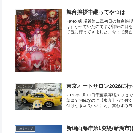
舞台挨拶中継ってやつは
レポ
Fateの劇場版第二章初日の舞台挨
はわかっていたのですが詳細の日を
て観に行ってきました。今まで舞台挨
東京オートサロン2026に
お出かけレポ
2026年1月10日千葉県幕張メッ
葉県で開催なのに【東京】って付く
付けなきゃ良いのにね。某ねずみラン
新潟西海岸第1突堤(新潟市
お出かけレポ