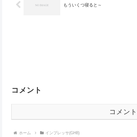
もういくつ寝ると～
コメント
コメン
ホーム
インプレッサ(GH8)