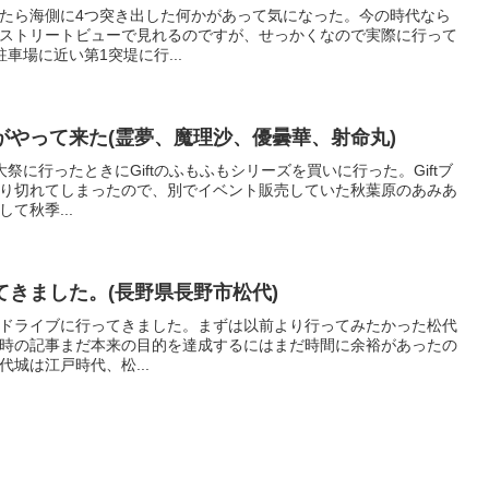
たら海側に4つ突き出した何かがあって気になった。今の時代なら
ストリートビューで見れるのですが、せっかくなので実際に行って
車場に近い第1突堤に行...
やって来た(霊夢、魔理沙、優曇華、射命丸)
大祭に行ったときにGiftのふもふもシリーズを買いに行った。Giftブ
り切れてしまったので、別でイベント販売していた秋葉原のあみあ
て秋季...
きました。(長野県長野市松代)
までドライブに行ってきました。まずは以前より行ってみたかった松代
時の記事まだ本来の目的を達成するにはまだ時間に余裕があったの
城は江戸時代、松...