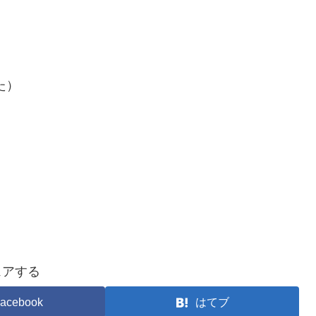
た）
ェアする
acebook
はてブ