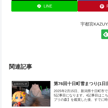
LINE
宇都宮KAZU
関連記事
第76回十日町雪まつり(1日
お出かけレポ
2025年2月15日、新潟県十日町
5記事目になります。4記事目はこ
ブリの森】を鑑賞した後、すでに時間は