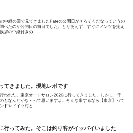
拶の中継の回で見てきましたFateの公開日がそろそろだなっていうの
調べたのが公開日の前日でした。とりあえず、すぐにメンツを揃え
拶の中継付きの...
行ってきました。現地レポです
セで行われた。東京オートサロン2026に行ってきました。しかし、千
のもなんだかな～って思いますよ。そんな事するなら【東京】って
ドやドイツ村と...
)に行ってみた。そこは釣り客がイッパイいました