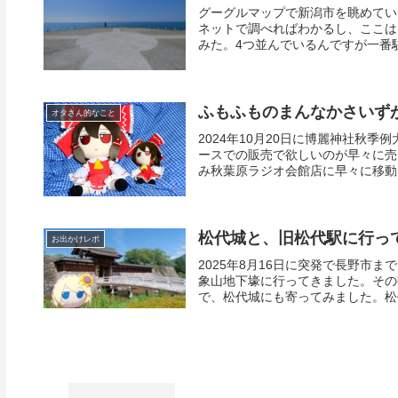
グーグルマップで新潟市を眺めてい
ネットで調べればわかるし、ここは
みた。4つ並んでいるんですが一番駐
ふもふものまんなかさいずが
オタさん的なこと
2024年10月20日に博麗神社秋季例
ースでの販売で欲しいのが早々に売
み秋葉原ラジオ会館店に早々に移動し
松代城と、旧松代駅に行って
お出かけレポ
2025年8月16日に突発で長野市
象山地下壕に行ってきました。その
で、松代城にも寄ってみました。松代