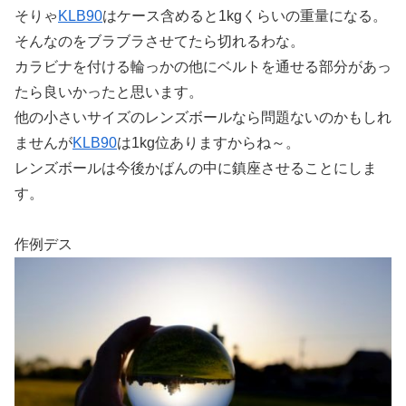
そりゃ
KLB90
はケース含めると1kgくらいの重量になる。
そんなのをブラブラさせてたら切れるわな。
カラビナを付ける輪っかの他にベルトを通せる部分があっ
たら良いかったと思います。
他の小さいサイズのレンズボールなら問題ないのかもしれ
ませんが
KLB90
は1kg位ありますからね～。
レンズボールは今後かばんの中に鎮座させることにしま
す。
作例デス