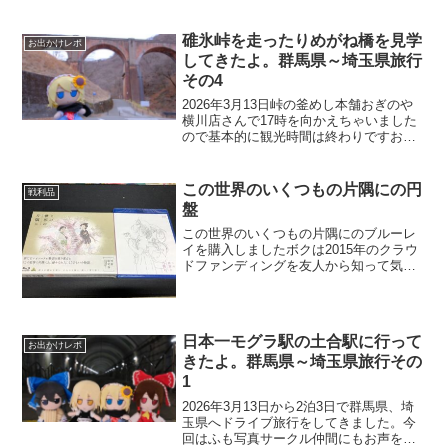
碓氷峠を走ったりめがね橋を見学
お出かけレポ
してきたよ。群馬県～埼玉県旅行
その4
2026年3月13日峠の釜めし本舗おぎのや
横川店さんで17時を向かえちゃいました
ので基本的に観光時間は終わりですおぎ
のやの看板の下にはD1ドライバー「下田
紗弥加」さんの『インパクトブルー・シ
ルエイティ サヤカSP』が展示してありま
この世界のいくつもの片隅にの円
戦利品
すでかふ...
盤
この世界のいくつもの片隅にのブルーレ
イを購入しましたボクは2015年のクラウ
ドファンディングを友人から知って気に
してから(その時は出資はしてません)5
年。一応これで一区切りかな。16年版は
劇場に8回は観に行き、原作者のこうの史
代さんの直筆サ...
日本一モグラ駅の土合駅に行って
お出かけレポ
きたよ。群馬県～埼玉県旅行その
1
2026年3月13日から2泊3日で群馬県、埼
玉県へドライブ旅行をしてきました。今
回はふも写真サークル仲間にもお声をか