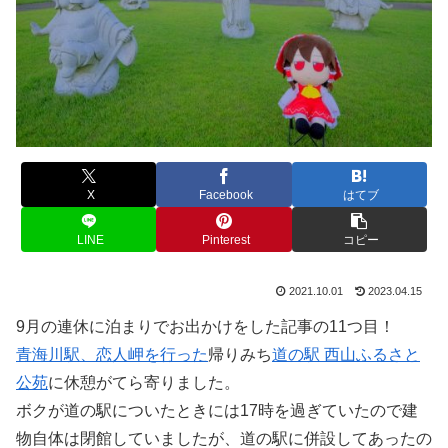
X
Facebook
はてブ
LINE
Pinterest
コピー
2021.10.01
2023.04.15
9月の連休に泊まりでお出かけをした記事の11つ目！
青海川駅、恋人岬を行った
帰りみち
道の駅 西山ふるさと
公苑
に休憩がてら寄りました。
ボクが道の駅についたときには17時を過ぎていたので建
物自体は閉館していましたが、道の駅に併設してあったの