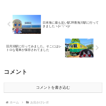
す🤣白馬に行った時もブログには書いて
いないけど糸魚川には寄ってたりしてる
んだよね。新...
日本海に最も近い駅JR青海川駅に行って
きましたヽ(=´▽`=)ﾉ
旧月潟駅に行ってみました。そこにはレ
トロな電車が保存されてました
コメント
コメントを書き込む
ホーム
お出かけレポ