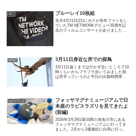
けていたので途中合流する予定です群馬
は結構行っているんですが今回は梅林公
園を回ろうかなと思い調べてました。朝5
ブルーレイ10枚組
雑記
時前に出発です...
先月4月21日(日)にボクが長年ファンをし
ていたTM NETWORKデビュー35周年記
念のフィルムコンサートがありましたそ
れは仕事で行けず(休みだったら行っても
いいレベルだったけど）その予算をブル
ーレイ10枚組のTM NETWORK THE...
3月11日身近な所での探鳥
探鳥記
3月11日遠くまでは行かず近いところで10
時くらいからフラフラ歩いてみました朝
は苦手っていうのと平日の出勤時間帯に
望遠レンズを持ってフラフラしていると
怪しい人なんでね（笑コレだから街中で
はカメラを持ってウロウロはあまり出来
ないハクセキレイさ...
フォッサマグナミュージアムで日
お出かけレポ
本産のラピスラズリを見てきたよ
(前編)
2026年3月29日新潟県の糸魚川市にある
フォッサマグナミュージアムに行ってき
ました。2月から3週連続に白馬に行った
りしてたので、2月3月で4回目の糸魚川で