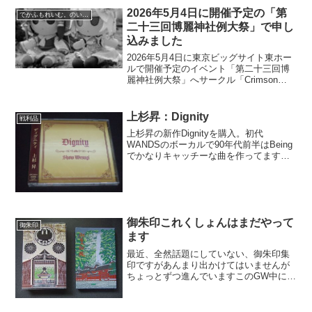
ま一泊して宮城蔵王キツネ村に行って、
2026年5月4日に開催予定の「第
でかふもれいむ。のいる風景
そのまま福島...
二十三回博麗神社例大祭」で申し
込みました
2026年5月4日に東京ビッグサイト東ホー
ルで開催予定のイベント「第二十三回博
麗神社例大祭」へサークル「Crimson
Sky」で申し込みました。前回の開催だ
った第十二回博麗神社秋季例大祭で初め
てサークル参加して今回2回目になりま
上杉昇：Dignity
戦利品
す。その時...
上杉昇の新作Dignityを購入。初代
WANDSのボーカルで90年代前半はBeing
でかなりキャッチーな曲を作ってますが
WANDS末期からダークでハードな傾向に
なりal.ni.co、ソロ、猫騙と経てまたソロ
での活動が多くなってますが、ハード...
御朱印これくしょんはまだやって
御朱印
ます
最近、全然話題にしていない、御朱印集
印ですがあんまり出かけてはいませんが
ちょっとずつ進んでいますこのGW中には
青森、秋田で12箇所いただいておりま
す。正確には数えていないけど160箇所以
上は回っていますね結構前に友人とすご