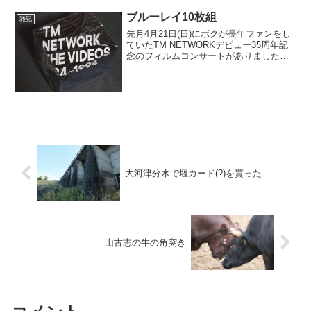
く久しぶりにアニメ...
ブルーレイ10枚組
雑記
先月4月21日(日)にボクが長年ファンをし
ていたTM NETWORKデビュー35周年記
念のフィルムコンサートがありましたそ
れは仕事で行けず(休みだったら行っても
いいレベルだったけど）その予算をブル
ーレイ10枚組のTM NETWORK THE...
大河津分水で堰カード(?)を貰った
山古志の牛の角突き