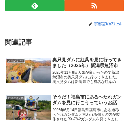
宇都宮KAZUYA
関連記事
奥只見ダムに紅葉を見に行ってき
お出かけレポ
ました（2025年）新潟県魚沼市
2025年11月8日天気が良かったので新潟
魚沼市の奥只見ダムに行ってきました。
奥只見ダムは新潟県でも有名な紅葉の名
所でもあるのです。4日には破間川ダムに
行ってきましたがこっちも紅葉の見頃で
したし、六十里越(峠ステッカー対象コー
そうだ！福島市にあるへたれガン
お出かけレポ
ス)を走れば田...
ダムを見に行こうっていうお話
2026年6月14日福島県福島市にある通称
へたれガンダムと言われる個人の方が製
作されたRX-78-2ガンダムを見てきまし
た。もともと先週峠ステッカー購入のた
めに岩手県、宮城県を走り回ってそのま