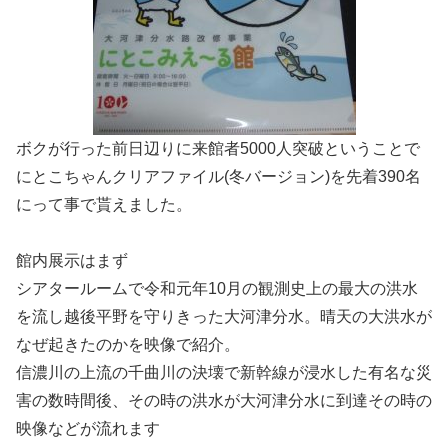
ボクが行った前日辺りに来館者5000人突破ということで
にとこちゃんクリアファイル(冬バージョン)を先着390名
にって事で貰えました。
館内展示はまず
シアタールームで令和元年10月の観測史上の最大の洪水
を流し越後平野を守りきった大河津分水。晴天の大洪水が
なぜ起きたのかを映像で紹介。
信濃川の上流の千曲川の決壊で新幹線が浸水した有名な災
害の数時間後、その時の洪水が大河津分水に到達その時の
映像などが流れます