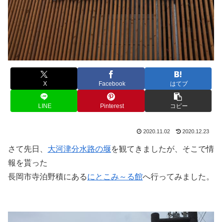
X
Facebook
はてブ
LINE
Pinterest
コピー
2020.11.02
2020.12.23
さて先日、
大河津分水路の堰
を観てきましたが、そこで情
報を貰った
長岡市寺泊野積にある
にとこみ～る館
へ行ってみました。