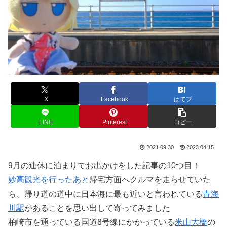
X
Facebook
はてブ
LINE
Pinterest
コピー
2021.09.30
2023.04.15
9月の連休に泊まりでお出かけをした記事の10つ目！
妙高観光を行ったあと
帰宅方面へクルマを走らせていた
ら、帰り道の道中に日本海に最も近いと言われている
青海
川駅
があることを思い出して寄ってみました
柏崎市を通っている国道8号線にかかっている
米山大橋
の