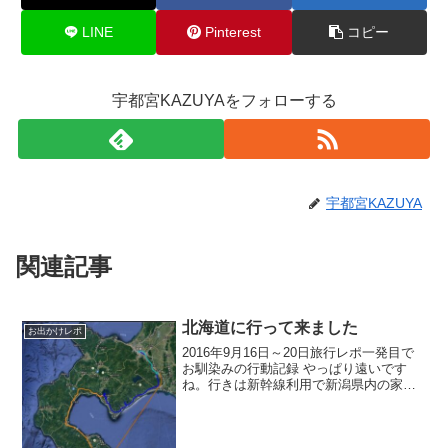
LINE
Pinterest
コピー
宇都宮KAZUYAをフォローする
宇都宮KAZUYA
関連記事
北海道に行って来ました
お出かけレポ
2016年9月16日～20日旅行レポ一発目で
お馴染みの行動記録 やっぱり遠いです
ね。行きは新幹線利用で新潟県内の家を7
時出発で函館駅着が14時頃7時間もかかっ
てますね！詳しいレポはこれからちょっ
とずつ書いていきます。まだ長崎レポが