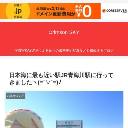
Crimson SKY
宇都宮KAZUYAによる日々の出来事や写真などを掲載するブログ
日本海に最も近い駅JR青海川駅に行って
きましたヽ(=´▽`=)ﾉ
お出かけレポ