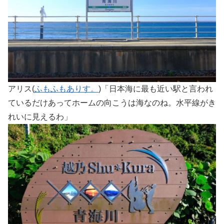
アリス(
ふもふもありす。
)「日本海に最も近い駅と言われ
ているだけあってホームの向こうは海なのね。水平線がき
れいに見えるわ」