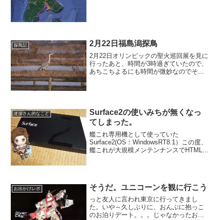
終わってな...
2月22日福島潟探鳥
探鳥記
2月22日オリンピックの聖火巡回展を見に
行ったあと、時間が3時過ぎていたので、
あちこちよるにも時間が微妙なのでその
まま福島潟へ向かいました。月曜日なの
でビュー福島潟は閉館していますが福島
潟に自体には入れるので散策がてら入り
ました。雪解け水が...
Surface2の使いみちが無くなっ
オタさん的なこと
てしまった。
艦これ専用機として使っていた
Surface2(OS：WindowsRT8.1）この度、
艦これが大規模メンテンナンスでHTML5
に移行してしまったことによりSurface2
で推奨環境を満たせなくなりました。も
う真っ黒ですよプレイ画面が(笑OS...
そうだ。ユニコーンを観に行こう
お出かけレポ
っと友人に言われ東京に行ってきまし
た。いや～久しぶりに、おんぶに抱っこ
のお泊りデート。。。じゃなかったお出