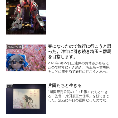
かけです車で行くらしいので練馬IC近く
にある駅あたりのパーキングに入れまし
ょうとアドバイスしただけお誘いが来た
のが行く2日前それでも予...
春になったので旅行に行こうと思
お出かけレポ
った。昨年に引き続き埼玉～群馬
を目指します。
2025年3月22日三連休のお休みがもらえ
たので昨年に引き続き、埼玉県～群馬県
を目的に車中泊で旅行に行こうと思っ
た。春になったしね。冬だと寒くて車中
泊どころじゃないしね。昨年のレポはこ
ちら前日の仕事終わりが遅くなったので
片隅たちと生きる
レポ
出発が遅くなってしま...
1週間限定公開の『〈片隅〉たちと生き
る 監督・片渕須直の仕事』を観てきま
した。流石に平日の昼間だったのでなん
とお客さん2人だけでした。『この世界の
（さらにいくつもの）片隅に』の予習が
でき深く楽しめそうです。片渕監督の次
回作のイメージ画も観れ...