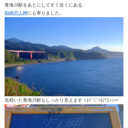
青海川駅をあとにしてすぐ近くにある
柏崎恋人岬
にも寄りました。
先程いた青海川駅もしっかり見えますヽ(=´▽`=)ﾉワハー