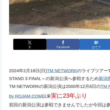
X
Facebook
はてブ
2024年2月18日(日)
TM NETWORK
のライブツアーTM NE
STAND 3 FINAL～の新潟公演へ参戦するため
新潟
TM NETWORKの新潟公演は2000年12月8日の
TM 
実に23年ぶり
by ROJAM.COM
以来
前回の新潟公演は参戦できませんでしたが今回は参戦