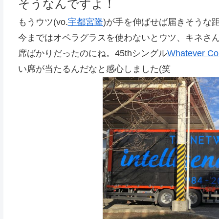
そうなんですよ！
もうウツ(vo.
宇都宮隆
)が手を伸ばせば届きそうな距離
今まではオペラグラスを使わないとウツ、キネさん
席ばかりだったのにね。45thシングル
Whatever C
い席が当たるんだなと感心しました(笑