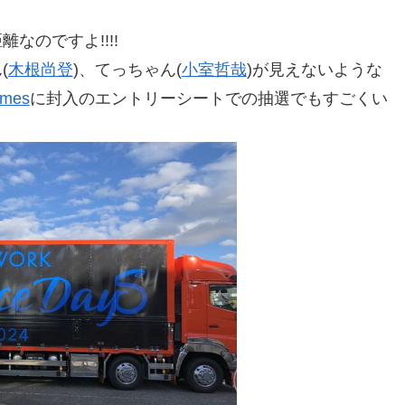
なのですよ!!!!
(
木根尚登
)、てっちゃん(
小室哲哉
)が見えないような
omes
に封入のエントリーシートでの抽選でもすごくい