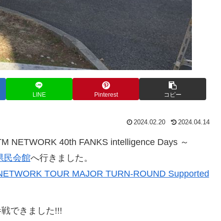
LINE
Pinterest
コピー
2024.02.20
2024.04.14
TWORK 40th FANKS intelligence Days ～
県民会館
へ行きました。
NETWORK TOUR MAJOR TURN-ROUND Supported
できました!!!