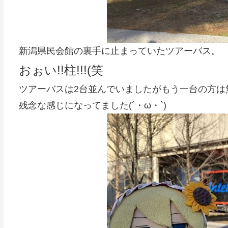
新潟県民会館の裏手に止まっていたツアーバス。
おぉい!!柱!!!(笑
ツアーバスは2台並んでいましたがもう一台の方は
残念な感じになってました(´・ω・`)