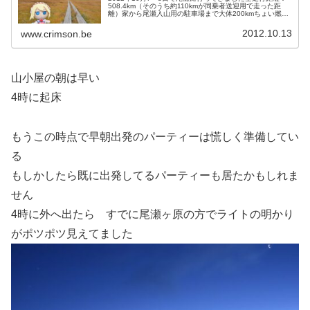
508.4km（そのうち約110kmが同乗者送迎用で走った距
離）家から尾瀬入山用の駐車場まで大体200kmちょい燃
費：11.2km/L（燃費計より）今回、念願の尾瀬に行くこと
が出来ま...
2012.10.13
www.crimson.be
山小屋の朝は早い
4時に起床
もうこの時点で早朝出発のパーティーは慌しく準備してい
る
もしかしたら既に出発してるパーティーも居たかもしれま
せん
4時に外へ出たら すでに尾瀬ヶ原の方でライトの明かり
がポツポツ見えてました