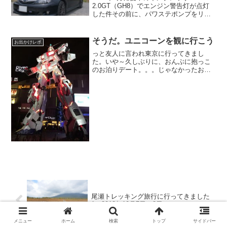
2.0GT（GH8）でエンジン警告灯が点灯
した件その前に、パワステポンプをリビ
ルド品で直したのですがオイル漏れがま
た発生して直しました。部品代は保証期
間期間内だったので部品代は無償だった
そうだ。ユニコーンを観に行こう
お出かけレポ
のですが、工賃だけは...
っと友人に言われ東京に行ってきまし
た。いや～久しぶりに、おんぶに抱っこ
のお泊りデート。。。じゃなかったお出
かけです車で行くらしいので練馬IC近く
にある駅あたりのパーキングに入れまし
ょうとアドバイスしただけお誘いが来た
のが行く2日前それでも予...
尾瀬トレッキング旅行に行ってきました
1（2012年10月7日～8日）
メニュー
ホーム
検索
トップ
サイドバー