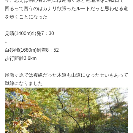
今、思えば初心者の割には尾瀬ヶ原と尾瀬沼を1泊2日で
回るって言うのはカナリ欲張ったルートだっと思わせる道
を歩くことになった
見晴(1400m)出発7：30
↓
白砂峠(1680m)到着8：52
歩行距離3.6km
尾瀬ヶ原では複線だった木道も山道になったせいもあって
単線になりました