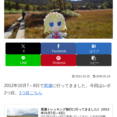
X
Facebook
はてブ
LINE
Pinterest
コピー
2012.10.19
2026.01.19
2012年10月7～8日で
尾瀬
に行ってきました。今回はレポ
2つ目。
1つ目こちら
尾瀬トレッキング旅行に行ってきました1（2012
年10月7日～8日）
2012年10月7～8日で尾瀬に行ってきました全走行距離：