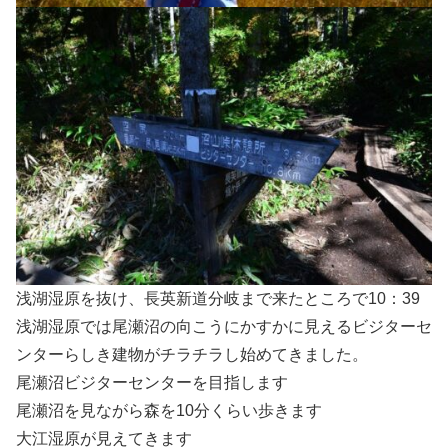
浅湖湿原を抜け、長英新道分岐まで来たところで10：39
浅湖湿原では尾瀬沼の向こうにかすかに見えるビジターセ
ンターらしき建物がチラチラし始めてきました。
尾瀬沼ビジターセンターを目指します
尾瀬沼を見ながら森を10分くらい歩きます
大江湿原が見えてきます