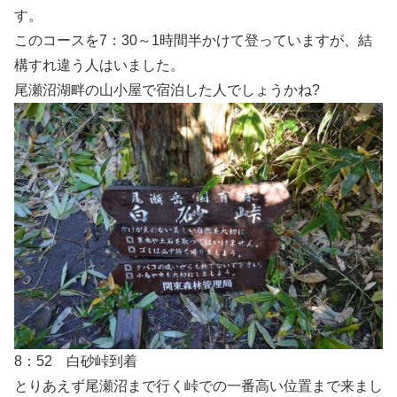
す。
このコースを7：30～1時間半かけて登っていますが、結
構すれ違う人はいました。
尾瀬沼湖畔の山小屋で宿泊した人でしょうかね?
8：52 白砂峠到着
とりあえず尾瀬沼まで行く峠での一番高い位置まで来まし