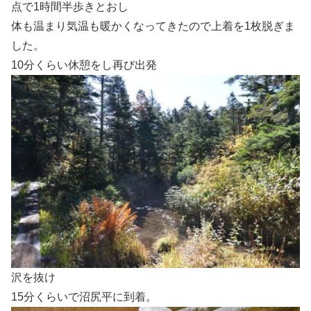
点で1時間半歩きとおし
体も温まり気温も暖かくなってきたので上着を1枚脱ぎま
した。
10分くらい休憩をし再び出発
沢を抜け
15分くらいで沼尻平に到着。