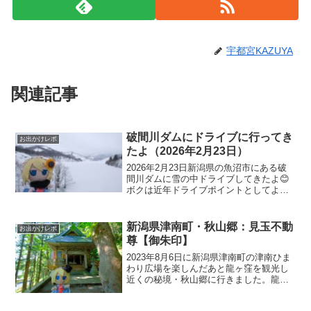
宇都宮KAZUYA
関連記事
破間川ダムにドライブに行ってき
お出かけレポ
たよ（2026年2月23日）
2026年2月23日新潟県の魚沼市にある破
間川ダムに雪の中ドライブしてきたよ😊
ボクは近年ドライブポイントとしてよく
訪れています。夏も良いし、秋も紅葉が
綺麗だし、冬も2、3の雪壁の中を走れる
ので楽しいです。春になれば雪流れとい
新潟県津南町・秋山郷：見玉不動
お出かけレポ
う流氷に似たもの...
尊【御朱印】
2023年8月6日に新潟県津南町の津南ひま
わり広場を楽しんだあと龍ヶ窪を観光し
近くの秘境・秋山郷に行きました。龍ヶ
窪から車で20分ほど走ったところにある
秋山郷の見玉集落にある見玉不動尊へ訪