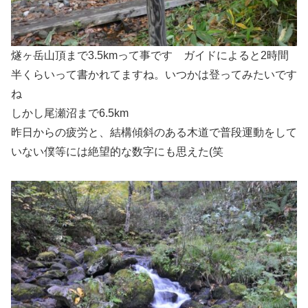
燧ヶ岳山頂まで3.5kmって事です ガイドによると2時間
半くらいって書かれてますね。いつかは登ってみたいです
ね
しかし尾瀬沼まで6.5km
昨日からの疲労と、結構傾斜のある木道で普段運動をして
いない僕等には絶望的な数字にも思えた(笑