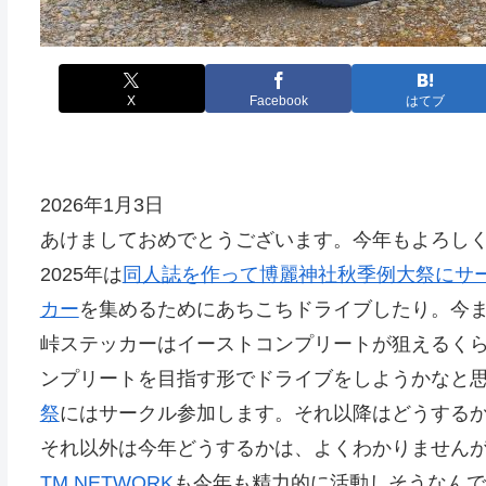
X
Facebook
はてブ
2026年1月3日
あけましておめでとうございます。今年もよろし
2025年は
同人誌を作って博麗神社秋季例大祭にサ
カー
を集めるためにあちこちドライブしたり。今
峠ステッカーはイーストコンプリートが狙えるく
ンプリートを目指す形でドライブをしようかなと
祭
にはサークル参加します。それ以降はどうする
それ以外は今年どうするかは、よくわかりません
TM NETWORK
も今年も精力的に活動しそうなんで