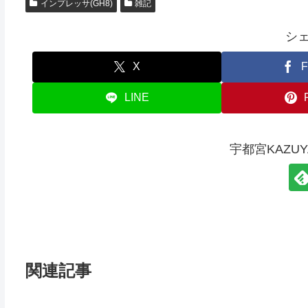
インプレッサ(GH8)
雑記
シ
X
F
LINE
宇都宮KAZU
関連記事