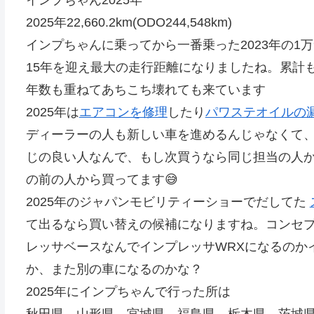
インプちゃん2025年
2025年22,660.2km(ODO244,548km)
インプちゃんに乗ってから一番乗った2023年の1万9
15年を迎え最大の走行距離になりましたね。累計も
年数も重ねてあちこち壊れても来ています
2025年は
エアコンを修理
したり
パワステオイルの
ディーラーの人も新しい車を進めるんじゃなくて
じの良い人なんで、もし次買うなら同じ担当の人
の前の人から買ってます😅
2025年のジャパンモビリティーショーでだしてた
て出るなら買い替えの候補になりますね。コンセプ
レッサベースなんでインプレッサWRXになるのかイ
か、また別の車になるのかな？
2025年にインプちゃんで行った所は