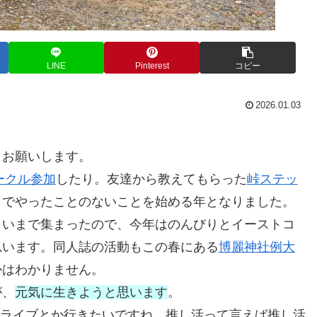
LINE
Pinterest
コピー
2026.01.03
くお願いします。
ークル参加
したり。友達から教えてもらった
峠ステッ
までやったことのないことを始める年となりました。
らいまで集まったので、今年はのんびりとイーストコ
思います。同人誌の活動もこの春にある
博麗神社例大
かはわかりません。
が、
元気に生きようと思います
。
ライブとか行きたいですね。推し活って言えば推し活