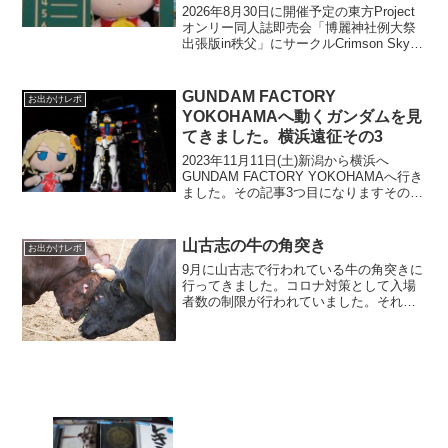
2026年8月30日に開催予定の東方Project
オンリー同人誌即売会「博麗神社例大祭
出張版in秩父」にサークルCrimson Skyと
して申し込みしました。今年の春の第二
十三回博麗神社例大祭に参加(レポ)に引き
続き申込になります。今回はボ...
GUNDAM FACTORY
お出かけレポ
YOKOHAMAへ動くガンダムを見
てきました。横浜遠征その3
2023年11月11日(土)新潟から横浜へ
GUNDAM FACTORY YOKOHAMAへ行き
ました。その記事3つ目になりますその1
その23つ目の記事にしてやっとGUNDAM
FACTORY YOKOHAMAの話になります
18時ころガンダム...
山古志の牛の角突き
お出かけレポ
9月に山古志で行われている牛の角突きに
行ってきました。コロナ対策として入場
者数の制限が行われていました。それで
も県外から見学に来ていた人はたくさん
いたようで駐車場には県外ナンバーが並
んでいました入場者制限がかかっている
ので11時には入場した...