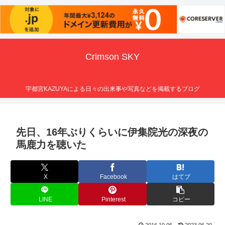
Crimson SKY
宇都宮KAZUYAによる日々の出来事や写真などを掲載するブログ
先日、16年ぶりくらいに伊集院光の深夜の
馬鹿力を聴いた
X
Facebook
はてブ
LINE
Pinterest
コピー
2016.10.06
2023.06.20