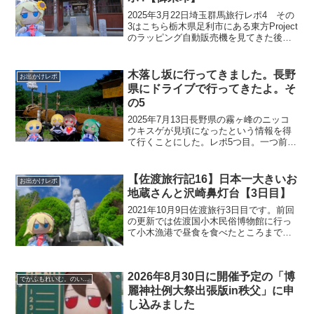
2025年3月22日埼玉群馬旅行レポ4 その
3はこちら栃木県足利市にある東方Project
のラッピング自動販売機を見てきた後、
やっと本来の目的地である埼玉県行田市
のさきたま古墳公園へ行こうとGoogleマ
ップを開いたら近くに日本三大栄螺堂(...
木落し坂に行ってきました。長野
お出かけレポ
県にドライブで行ってきたよ。そ
の5
2025年7月13日長野県の霧ヶ峰のニッコ
ウキスゲが見頃になったという情報を得
て行くことにした。レポ5つ目。一つ前の
記事では洩矢神社に行ってきました。そ
の後、木落し坂(下社)に向かいました。横
たわっているのは諏訪大社で使われてい
【佐渡旅行記16】日本一大きいお
お出かけレポ
る御柱と同じ...
地蔵さんと沢崎鼻灯台【3日目】
2021年10月9日佐渡旅行3日目です。前回
の更新では佐渡国小木民俗博物館に行っ
て小木漁港で昼食を食べたところまで書
きました。13時ころ小木漁港を出発。佐
渡一周線を西に向かって走っていきま
す。次の目的地は、佐渡西三川ゴールド
2026年8月30日に開催予定の「博
パークを目指しま...
でかふもれいむ。のいる風景
麗神社例大祭出張版in秩父」に申
し込みました