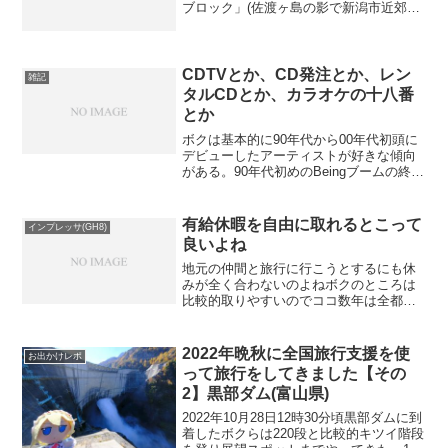
ブロック」(佐渡ヶ島の影で新潟市近郊で
は雪が多く降らない）がきかない地域な
ので毎年、数回はドカ雪にやられます。
「大雪警報 予想積雪量 4cm」とはワ
ケも桁が違います...
CDTVとか、CD発注とか、レン
雑記
タルCDとか、カラオケの十八番
とか
ボクは基本的に90年代から00年代初頭に
デビューしたアーティストが好きな傾向
がある。90年代初めのBeingブームの終わ
り頃から音楽を聴くようになったけどCD
を買い始めたのは小室ファミリーブーム
真っ最中そこからTM NETWORKのファ
有給休暇を自由に取れるとこって
インプレッサ(GH8)
ンに...
良いよね
地元の仲間と旅行に行こうとするにも休
みが全く合わないのよねボクのところは
比較的取りやすいのでココ数年は全都道
府県を制覇すべく諸国漫遊をしているわ
けで。。。地元の仲間に聞くと有給休暇
って言う制度がない！とか(ホントに無い
2022年晩秋に全国旅行支援を使
お出かけレポ
かは知らん）有給休暇は...
って旅行をしてきました【その
2】黒部ダム(富山県)
2022年10月28日12時30分頃黒部ダムに到
着したボクらは220段と比較的キツイ階段