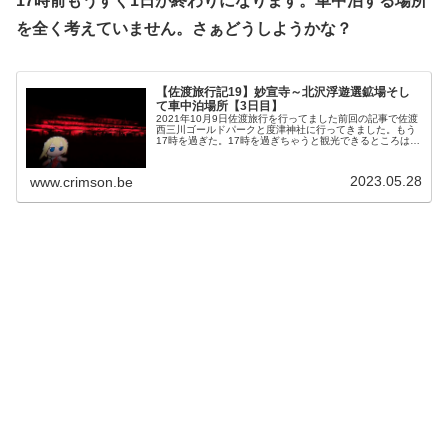
17時前もうすぐ1日が終わりになります。車中泊する場所
を全く考えていません。さぁどうしようかな？
【佐渡旅行記19】妙宣寺～北沢浮遊選鉱場そし
て車中泊場所【3日目】
2021年10月9日佐渡旅行を行ってました前回の記事で佐渡
西三川ゴールドパークと度津神社に行ってきました。もう
17時を過ぎた。17時を過ぎちゃうと観光できるところは少
なくなってしまいます。度津神社付近から行けるようなと
ころはあんまりないので...
2023.05.28
www.crimson.be