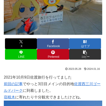
X
Facebook
はてブ
LINE
Pinterest
コピー
2023.05.28
2024.01.16
2021年10月9日佐渡旅行を行ってました
前回の記事
でやっと3日目メインの目的地
佐渡西三川ゴー
ルドパーク
に到着しました。
宿根木
に寄れたり十分観光できましたけどね。