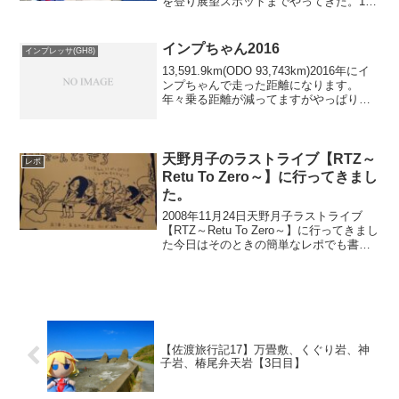
を登り展望スポットまでやってきた。10
月15日には観光放水が終わるはずの観光
放水がまだ実施されていました。「くろ
にょん」の黒部ダム日記(2022年10月...
インプちゃん2016
インプレッサ(GH8)
13,591.9km(ODO 93,743km)2016年にイ
ンプちゃんで走った距離になります。
年々乗る距離が減ってますがやっぱり減
ってます。仕事が忙しいしねぇ～昨年遠
くまで行ったのは4月の岩手県の花巻まで
行って975.9km7月に長野県の...
天野月子のラストライブ【RTZ～
レポ
Retu To Zero～】に行ってきまし
た。
2008年11月24日天野月子ラストライブ
【RTZ～Retu To Zero～】に行ってきまし
た今日はそのときの簡単なレポでも書こ
うかなと思います会場は東京・品川ステ
ラボール初めて行く天野月子のライブが
ラストライブっていうのは悲しすぎま
す・...
【佐渡旅行記17】万畳敷、くぐり岩、神
子岩、椿尾弁天岩【3日目】