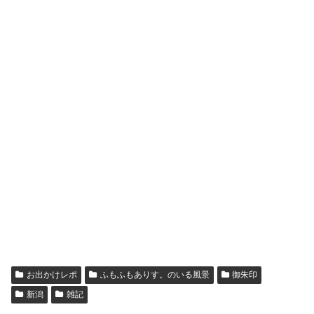
お出かけレポ
ふもふもありす。のいる風景
御朱印
新潟
雑記