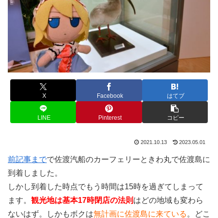
X
Facebook
はてブ
LINE
Pinterest
コピー
2021.10.13
2023.05.01
前記事まで
で佐渡汽船のカーフェリーときわ丸で佐渡島に
到着しました。
しかし到着した時点でもう時間は15時を過ぎてしまって
ます。
観光地は基本17時閉店の法則
はどの地域も変わら
ないはず。しかもボクは
無計画に佐渡島に来ている
。どこ