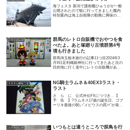
海フェスタ 新潟で護衛艦ひゅうがが一般
公開されたので観に行ってきました艦内
特別案内は海上自衛隊の勤務に興味のあ
る方とその家族の方しか出来ないのです
26歳以下になるので、精神年齢【永遠の
18歳】のワシは入れるのですが辞退して
きました（ぇ早く子...
群馬のレトロ自販機でおやつを食
お出かけレポ
べたよ。あと塚廻り古墳群第4号
墳も行きました
群馬埼玉栃木旅行の記事11つ目2024年3
月9日足利織姫神社に行ってきたあと次の
目的地に行く道中にレトロ自販機がある
お店があるので寄ってみました。オレン
ジハット沖之郷店お店の外観を撮影して
いなかったのでストリートビューにてレ
NG騎士ラムネ＆40EX3ラスト・
オタさん的なこと
トロ自販機が置い...
ラスト
さ ら に 公式外伝FXにつづき…【
予 告 】?ラムネス17歳の誕生日、ゴブ
ーリキ最後の呪い“メビウスの罠♾”が発動
する…！もうひとつのNG騎士if企画
「EXIII ラスト・ラスト」お楽しみ
に！！！！ #ラムネ40 pic.twitter...
いつもとは違うところで探鳥を行
お出かけレポ