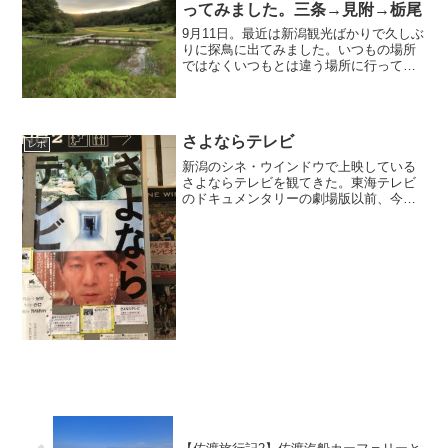
ってみました。三条→見附→栃尾
9月11日。最近は新潟観光ばかりで久しぶ
りに探鳥に出てみました。いつもの場所
ではなくいつもとは違う場所に行ってみ
ました。三条市の五十嵐川の遊水地に行
ってみました。冬になると白鳥も飛来す
る遊水地。初秋は何がいるのかなと寄っ
てみました。水鳥のた...
さよならテレビ
レポ
新潟のシネ・ウインドウで上映している
さよならテレビを観てきた。東海テレビ
のドキュメンタリーの劇場版以前、今回
と同じ圡方宏史監督の「ヤクザと憲法」
を観たことがあって、ヤクザ密着した素
晴らしいドキュメンタリーあったので期
待して観に行きました。番...