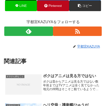
LINE
Pinterest
コピー
宇都宮KAZUYAをフォローする
宇都宮KAZUYA
関連記事
ボクはアニメは見る方ではない
オタさん的なこと
ボクは昔からアニメは見る方ではない数
年前まではTVアニメは全く見てなかった
地元の仲間はそこそこ観ているようで複
数の人で集まってTVアニメの話題とか出
ると肩身が狭かった（笑一応、マイミク
やらツイッターでフォローしている人が
話題にしているのを見...
ヘリ空母：護衛艦ひゅうが
お出かけレポ