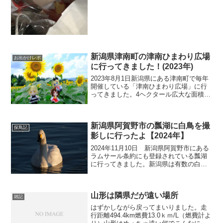
ンウ...
新潟県津南町の津南ひまわり広場
お出かけレポ
に行ってきました！(2023年)
2023年8月1日新潟県にある津南町で毎年
開催している「津南ひまわり広場」に行
ってきました。4ヘクタール広大な面積を
3つに分けて作付けしているようですが今
回は第一畑が満開になったということで
行ってきました。開催期間は2023年
新潟県阿賀野市の瓢湖に白鳥を撮
7/28~8/...
探鳥記
影しに行ったよ【2024年】
2024年11月10日 新潟県阿賀野市にある
ラムサール条約にも登録されている瓢湖
に行ってきました。新潟県は有数の白鳥
の飛来地で10月上旬から3月まで白鳥を観
察できるところが多いのです。ただ、有
名な観察地でも観察できるのは早朝と夕
山形は隣県だが遠い場所
方がオススメ...
雑記
はずかしながら戻ってまいりました。走
行距離494.4km燃費13.0ｋｍ/L（燃費計よ