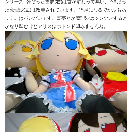
シリーズ1弾だった霊夢(右)は首がすわって無い、2弾だっ
た魔理沙(左)は改善されています。15弾になるでかふもあ
りす。はパンパンです。霊夢とか魔理沙はツンツンすると
かなり凹むけどアリスはホトンド凹みませんね。