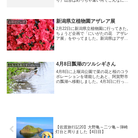
り）山形はめっちゃ遠い何でこんなに遠
いんだよ！って思ったら高速道路が海沿
いにしか走ってない。しかも建設中そり
ゃ山形市側に行こうとするとすごく時間
がかるわけ...
新潟県立植物園アザレア展
お出かけレポ
2月22日に新潟県立植物園に行ってきた。
ちょうど企画で「にいがたの花 アザレ
ア展」をやってました。新潟県はアザレ
アの生産量の80％を担っているそうで
す。花は見たことはあるけど新潟を代表
する花木だとは知らなかった。園内は平
日の午前中でしたが結...
4月8日瓢湖のツルシギさん
ふもふもありす。のいる風景
4月8日に上堰潟公園で菜の花と桜のコラ
ボレーションを堪能したあと、阿賀野市
の瓢湖へ移動しました。4月3日に行った
ときはちょうど見頃だったので、まだ桜
が残っているかな～と思っていたのです
が。。。まだ葉桜にはなっていませんが
結構散って寂しいくら...
【佐渡旅行記20】大野亀～二ツ亀～弾崎
灯台と周りました【4日目】