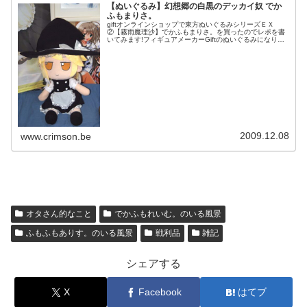
【ぬいぐるみ】幻想郷の白黒のデッカイ奴 でか
ふもまりさ。
giftオンラインショップで東方ぬいぐるみシリーズＥＸ
②【霧雨魔理沙】でかふもまりさ。を買ったのでレポを書
いてみます!フィギュアメーカーGiftのぬいぐるみになりま
す。8月に買っていた東方ぬいぐるみシリーズＥＸ①【博
麗霊夢】でかふもれいむ。...
2009.12.08
www.crimson.be
オタさん的なこと
でかふもれいむ。のいる風景
ふもふもありす。のいる風景
戦利品
雑記
シェアする
X
Facebook
はてブ