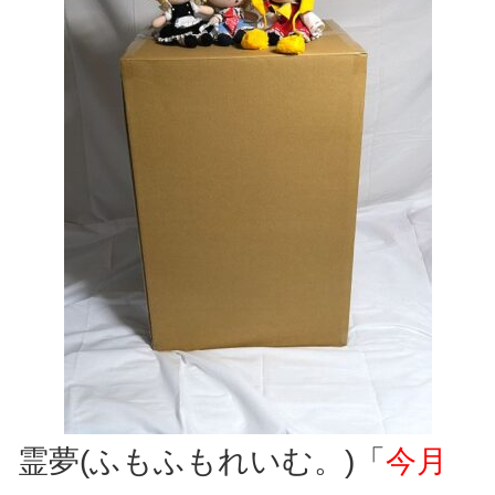
霊夢(ふもふもれいむ。)「
今月