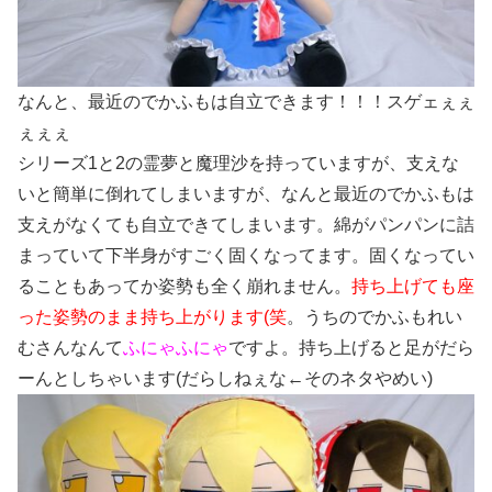
なんと、最近のでかふもは自立できます！！！スゲェぇぇ
ぇぇぇ
シリーズ1と2の霊夢と魔理沙を持っていますが、支えな
いと簡単に倒れてしまいますが、なんと最近のでかふもは
支えがなくても自立できてしまいます。綿がパンパンに詰
まっていて下半身がすごく固くなってます。固くなってい
ることもあってか姿勢も全く崩れません。
持ち上げても座
った姿勢のまま持ち上がります(笑
。うちのでかふもれい
むさんなんて
ふにゃふにゃ
ですよ。持ち上げると足がだら
ーんとしちゃいます(だらしねぇな←そのネタやめい)