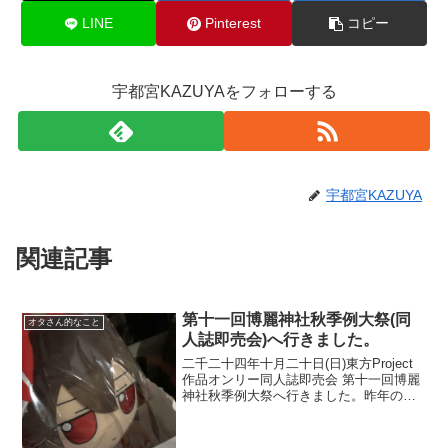
LINE
Pinterest
コピー
宇都宮KAZUYAをフォローする
宇都宮KAZUYA
関連記事
第十一回博麗神社秋季例大祭(同
オタさん的なこと
人誌即売会)へ行きました。
二千二十四年十月二十日(日)東方Project
作品オンリー同人誌即売会 第十一回博麗
神社秋季例大祭へ行きました。昨年の秋
季例大祭は14年ぶりの参加でしたが、今
年は昨年に続き2年連続の参加になります
(前回の記事)春の例大祭は5月のゴールデ