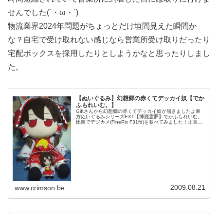
せんでした(´・ω・`)
物流業界2024年問題がちょっとだけ垣間見えた瞬間か
な？自宅で受け取れない感じなら営業所受け取りだったり
宅配ボックスを採用したりとしようかなと思ったりしまし
た。
【ぬいぐるみ】幻想郷の赤くてデッカイ奴【でか
ふもれいむ。】
Giftさんから幻想郷の赤くてデッカイ奴が届きましたよ東
方ぬいぐるみシリーズEX1【博麗霊夢】でかふもれいむ。
比較でデジカメ(FinePix F31fd)を並べてみました！正直デ
カさがヤバイわが部屋に安置できないくらいのデカさであ
る(笑こん...
2009.08.21
www.crimson.be