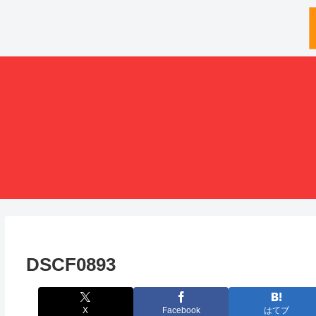
DSCF0893
X
Facebook
はてブ