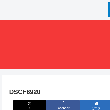
DSCF6920
X
Facebook
はてブ