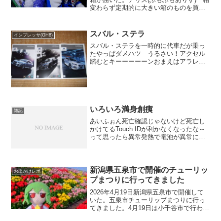
変わらず定期的に大きい箱のものを買う
わね」魔理沙(でかふもまりさ)「ほらアリ
スよく見てみるんだぜ。今回は無地の段
ボールになっているんだぜ」アリス「ホ
スバル・ステラ
インプレッサ(GH8)
ントだ無地...
スバル・ステラを一時的に代車だが乗っ
たやっぱダメハツ うるさい！アクセル
踏むとキーーーーーンおまえはアラレち
ゃんか!!!ってことでインプちゃんをメン
テに出してきた年次点検ですけどね。リ
アのスタビライザーからカタカタ音がし
て来てたので事前に連...
いろいろ満身創痍
雑記
あいふぉん死亡確認じゃないけど死亡し
かけてるTouch IDが利かなくなったな～
って思ったら異常発熱で電池が異常に減
るしその前の日まではまったく問題なか
ったのにねボクとしてはたいした問題は
ないガラケー最強伝説!!!!で通ってるボク
なんでまっ...
新潟県五泉市で開催のチューリッ
お出かけレポ
プまつりに行ってきました
2026年4月19日新潟県五泉市で開催して
いた。五泉市チューリップまつりに行っ
てきました。4月19日は小千谷市で行われ
たブルーインパルスを見たあとに移動し