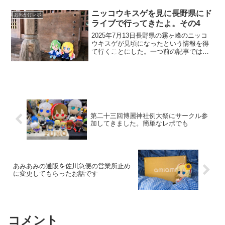
ました。同じ県内ですが移動距離と時間
が相変わらず大変です💦五泉市のチュー
ニッコウキスゲを見に長野県にド
お出かけレポ
リップまつりは...
ライブで行ってきたよ。その4
2025年7月13日長野県の霧ヶ峰のニッコ
ウキスゲが見頃になったという情報を得
て行くことにした。一つ前の記事では岡
谷湖畔公園で車中泊したところまで書き
ました。一応二日目になります。初日に
ニッコウキスゲを見る目標をクリアした
ので後は一般道を使...
第二十三回博麗神社例大祭にサークル参
加してきました。簡単なレポでも
あみあみの通販を佐川急便の営業所止め
に変更してもらったお話です
コメント