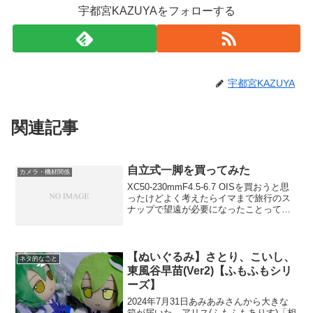
宇都宮KAZUYAをフォローする
宇都宮KAZUYA
関連記事
自立式一脚を買ってみた
カメラ・機材関係
XC50-230mmF4.5-6.7 OISを買おうと思
ったけどよく考えたらイマまで旅行のス
ナップで望遠が必要になったことって無
かったXF10-24mmF4 R OISだけでがんば
ることにします一応18-55mmも持って行
きますレンズを買う...
【ぬいぐるみ】さとり、こいし、
ネタ的なこと
東風谷早苗(Ver2)【ふもふもシリ
ーズ】
2024年7月31日あみあみさんから大きな
箱が届いた。アリス(ふもふもありす)「相