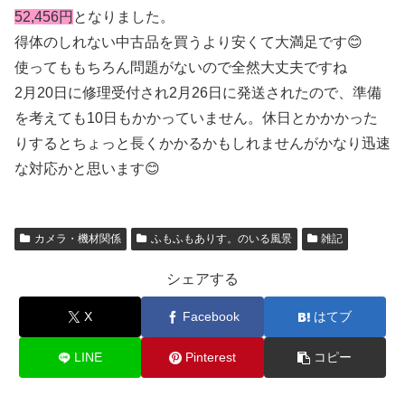
52,456円
となりました。
得体のしれない中古品を買うより安くて大満足です😊
使ってももちろん問題がないので全然大丈夫ですね
2月20日に修理受付され2月26日に発送されたので、準備
を考えても10日もかかっていません。休日とかかかった
りするとちょっと長くかかるかもしれませんがかなり迅速
な対応かと思います😊
カメラ・機材関係
ふもふもありす。のいる風景
雑記
シェアする
X
Facebook
はてブ
LINE
Pinterest
コピー