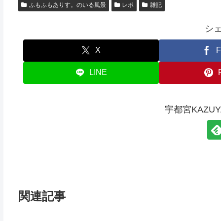
ふもふもありす。のいる風景
レポ
雑記
シ
X
F
LINE
宇都宮KAZU
関連記事