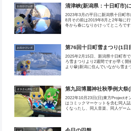
清津峡(新潟県：十日町市)に
お出かけレポ
2023年3月の平日に新潟県十日町
8月その前は2019年8月と2年毎
冬から春になりかけってところですか
第76回十日町雪まつり(1日
お出かけレポ
2025年2月15日、新潟県十日町
ろ雪まつりより2週間ですが早く開催さ
より😁)新潟に住んでいながら雪まつり
第九回博麗神社秋季例大祭(
オタさん的なこと
2022年10月23日(日)東方Pro
はコミックマーケットを含む同人誌
くなったし、同人音楽、同人ゲームは
今日の円盤
レポ