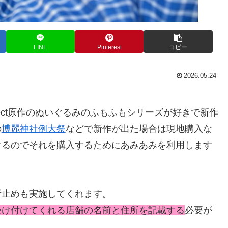
LINE
Pinterest
コピー
2026.05.24
ject原作のぬいぐるみのふもふもシリーズが好きで新作
の
博麗神社例大祭
などで新作が出た場合は現地購入な
するのでそれを購入するためにあみあみを利用します
所止めも実施してくれます。
受け付けてくれる店舗の名前と住所を記載する
必要が