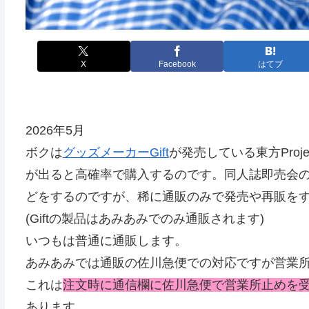
X
Facebook
はてブ
2026年5月
ボクは
グッズメーカーGift
が発売している東方Pro
が出ると高確率で購入するのです。同人誌即売会
どをするのですが、稀に通販のみで発売や再販を
(Giftの製品はあみあみでのみ通販されます)
いつもは普通に通販します。
あみあみでは通販の佐川急便での対応ですが営業
これは
注文時に通信欄に佐川急便で営業所止めを
あります。