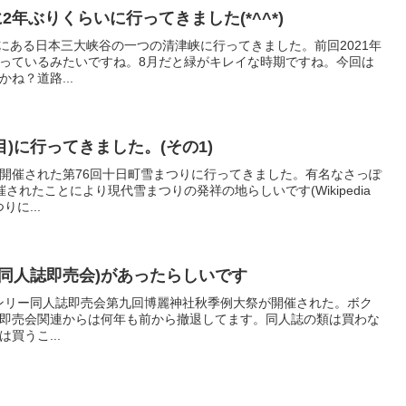
2年ぶりくらいに行ってきました(*^^*)
市にある日本三大峡谷の一つの清津峡に行ってきました。前回2021年
に行っているみたいですね。8月だと緑がキレイな時期ですね。今回は
ね？道路...
目)に行ってきました。(その1)
市で開催された第76回十日町雪まつりに行ってきました。有名なさっぽ
れたことにより現代雪まつりの発祥の地らしいです(Wikipedia
に...
同人誌即売会)があったらしいです
jectオンリー同人誌即売会第九回博麗神社秋季例大祭が開催された。ボク
即売会関連からは何年も前から撤退してます。同人誌の類は買わな
買うこ...