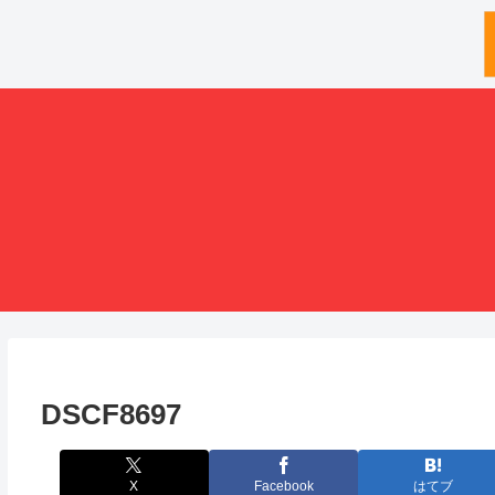
DSCF8697
X
Facebook
はてブ