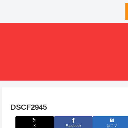
DSCF2945
X
Facebook
はてブ