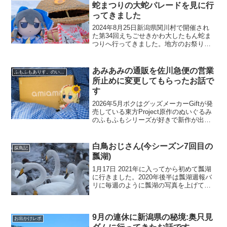
蛇まつりの大蛇パレードを見に行
ってきました
2024年8月25日新潟県関川村で開催され
た第34回えちごせきかわ大したもん蛇ま
つりへ行ってきました。地方のお祭りで
はあるんだけど、お祭りとしては3日間あ
って花火大会もあるのですが、この祭り
のメインは「竹とワラで作られた世界一
あみあみの通販を佐川急便の営業
ふもふもありす。のいる風景
長い蛇」として...
所止めに変更してもらったお話で
す
2026年5月ボクはグッズメーカーGiftが発
売している東方Project原作のぬいぐるみ
のふもふもシリーズが好きで新作が出る
と高確率で購入するのです。同人誌即売
会の博麗神社例大祭などで新作が出た場
合は現地購入などをするのですが、稀に
白鳥おじさん(今シーズン7回目の
探鳥記
通販の...
瓢湖)
1月17日 2021年に入ってから初めて瓢湖
に行きました。2020年後半は瓢湖週報バ
リに毎週のように瓢湖の写真を上げてい
ましたが、今年に入ってから本格的な雪
シーズンに入ってしまい除雪の日々でし
た。なんとか降雪の方も落ち着いたので
9月の連休に新潟県の秘境:奥只見
瓢湖まででか...
お出かけレポ