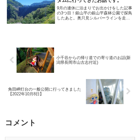
ダムに行ってきたお話です。
9月の連休に泊まりでお出かけをした記事
の3つ目！銀山平の銀山平森林公園で探鳥
したあと。奥只見シルバーラインを走っ
て奥只見ダムまで行きました。ダムへは
直接クルマではいけず、大型駐車場に車
を置いていかないといけません。駐車場
には秘境奥只見の看板...
小千谷からの帰り道での寄り道のお話(新
潟県長岡市山古志付近)
角田岬灯台の一般公開に行ってきました
【2022年10月8日】
コメント