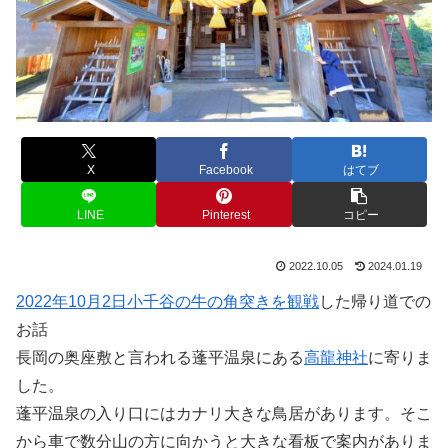
X
Facebook
はてブ
LINE
Pinterest
コピー
2022.10.05
2024.01.19
2022年10月2日小千谷の牛の角突きを観戦
した帰り道での
お話
長岡の奥座敷と言われる蓬平温泉にある
高龍神社
に寄りま
した。
蓬平温泉の入り口にはカナリ大きな鳥居があります。そこ
から車で数分山の方に向かうと大きな看板で案内がありま