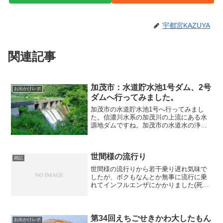
宇都宮KAZUYA
関連記事
加茂市：水道貯水池1号ダム、2号
お出かけレポ
ダムへ行ってみました。
加茂市の水道貯水池1号へ行ってみまし
た。信濃川水系の加茂川の上流にある水
源地ダムですね。加茂市の水道水の浄水
場がダムの下にありますダム本体から湖
面を撮影中央の山は粟ヶ岳です。春先や
秋に来ると雪化粧をした様子を見れると
世間様の流行り
思います。雪化粧したほう...
雑記
世間様の流行りから若干乗り遅れ気味で
したが、ボクもなんとか無事に流行に乗
れてインフルエンザにかかりました(死。
A型でしたけど今回のインフルはそれほど
高熱は出ませんでした。数年前かかった
ときは38℃オーバーだったけど今回は
37℃台でおさまりま...
第34回えちごせきかわ大したもん
お出かけレポ