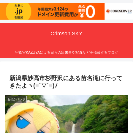
Crimson SKY
宇都宮KAZUYAによる日々の出来事や写真などを掲載するブログ
新潟県妙高市杉野沢にある苗名滝に行って
きたよヽ(=´▽`=)ﾉ
お出かけレポ