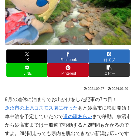
X
Facebook
はてブ
LINE
Pinterest
コピー
2021.09.27
2024.01.20
9月の連休に泊まりでお出かけをした記事の7つ目！
魚沼市の上原コスモス園に行った
あと妙高市に移動開始！
車中泊を予定していたので
道の駅あらい
まで移動。魚沼市
から妙高市までは一般道で移動すると2時間もかかるので
すよ。2時間走っても県内を脱出できない新潟は広いです