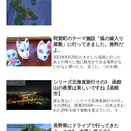
てますね！詳しいレポはこれからちょっ
とずつ書いていきます。まだ長崎レポが
終わってな...
阿賀町のテーマ施設「狐の嫁入り
お出かけレポ
屋敷」に行ってきました。無料だ
よ。
2021年8月29日たきがしら湿原に行った
あとの帰りに他に観光ができる場所がな
いかなと調べたら。近くに、つがわ狐の
嫁入り行列のテーマ施設「狐の嫁入り屋
敷」が寄れそうな位置にあったので行っ
てみました。新潟県民で狐の嫁入り行列
シリーズ北海道旅行その3 函館
お出かけレポ
がGWにあるのは知...
山の夜景は美しいですね【函館
市】
誰も見ない：シリーズ北海道旅行その3→
その2時は、西暦2016年――。日本は失わ
れた20年を経て激動を迎えていた。その
中、アリスを従えた青年KAZUYAは試さ
れる大地・北海道に訪れたのだっ
た。。。16日の愛の巣へ(宿泊先)やってき
長野県にドライブで行ってきた
お出かけレポ
たワシ軽く...