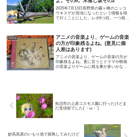
よ。その6。木落し坂その2
2025年7月13日長野県の霧ヶ峰のニッコ
ウキスゲが見頃になったという情報を得
て行くことにした。レポ6つ目。一つ前の
記事では下社の木落し坂に行ってきまし
た。下社の方に行ったってことは、上社
の方の木落し坂に行ってみたいじゃない
アニメの音楽より、ゲームの音楽
ですか！こちらの...
戦利品
の方が印象残るよね。(意見に個
人差はあります)
アニメの音楽より、ゲームの音楽の方が
印象残るよね。更に言うとドラマや映画
の音楽よりゲームに残る事が多いかなも
ちろん、アニメやドラマ等でも良い音楽
を出すところはあるけどねここ数年、観
たアニメ、ドラマやプレイしたゲームの
サントラを買うなりレンタ...
魚沼市の上原コスモス園に行ったけどま
だ見頃前でした(´・ω・`)
妙高高原のいもり池で探鳥してみたけど