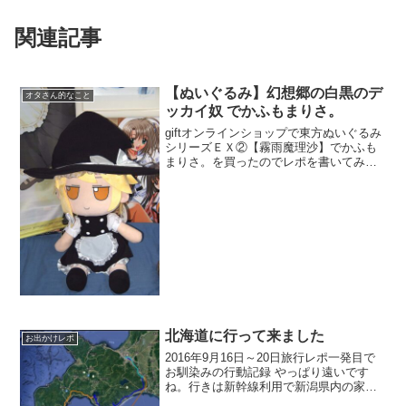
関連記事
【ぬいぐるみ】幻想郷の白黒のデ
オタさん的なこと
ッカイ奴 でかふもまりさ。
giftオンラインショップで東方ぬいぐるみ
シリーズＥＸ②【霧雨魔理沙】でかふも
まりさ。を買ったのでレポを書いてみま
す!フィギュアメーカーGiftのぬいぐるみ
になります。8月に買っていた東方ぬいぐ
るみシリーズＥＸ①【博麗霊夢】でかふ
もれいむ。...
北海道に行って来ました
お出かけレポ
2016年9月16日～20日旅行レポ一発目で
お馴染みの行動記録 やっぱり遠いです
ね。行きは新幹線利用で新潟県内の家を7
時出発で函館駅着が14時頃7時間もかかっ