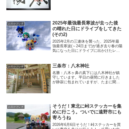
のでいろいろ行かせていただきました個
数的には37箇所都道府県的には新潟、青
森、秋田、広島、愛...
2025年最強最長寒波が去った後
お出かけレポ
の晴れた日にドライブをしてきた
(その2)
2025年2月の三連休を襲った、2025年最
強最長寒波(～24日まで)が過ぎ去り春の陽
気になった日にドライブに出かけたレポ
の2本め(一本目はこちら)旧栃尾市(現・長
岡市)の杜々の森名水公園で結構な雪の壁
だったんですけど、全国ニュースで積雪
三条市：八木神社
お出かけレポ
の...
名勝：八木ヶ鼻の真下には八木神社が鎮
守しています。平日の昼間に行きました
が静寂に包まれていますが、たまに聞こ
える野鳥のさえずりや近隣の生活音もい
い感じに雰囲気が出てました手水が八木
ヶ鼻湧水になっています。授与所があり
ます。もう使われている気...
そうだ！東北に峠ステッカーを集
お出かけレポ
めに行こう。ついでに遠野市にも
寄ろうね
2026年6月6日そうだ！峠ステッカーを買