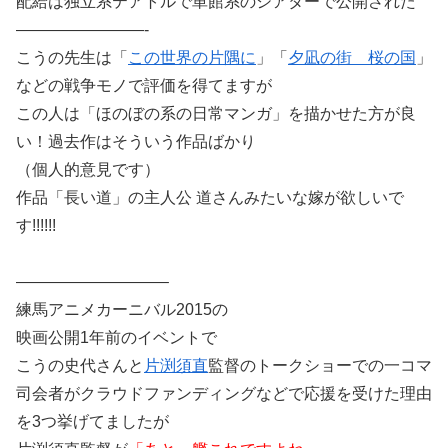
配給は独立系テアトルで単館系のシアターで公開された
————————-
こうの先生は「
この世界の片隅に
」「
夕凪の街 桜の国
」
などの戦争モノで評価を得てますが
この人は「ほのぼの系の日常マンガ」を描かせた方が良
い！過去作はそういう作品ばかり
（個人的意見です）
作品「長い道」の主人公 道さんみたいな嫁が欲しいで
す!!!!!!
—————————–
練馬アニメカーニバル2015の
映画公開1年前のイベントで
こうの史代さんと
片渕須直
監督のトークショーでの一コマ
司会者がクラウドファンディングなどで応援を受けた理由
を3つ挙げてましたが