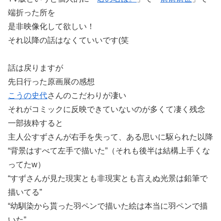
端折った所を
是非映像化して欲しい！
それ以降の話はなくていいです(笑
話は戻りますが
先日行った原画展の感想
こうの史代
さんのこだわりが凄い
それがコミックに反映できていないのが多くて凄く残念
一部抜粋すると
主人公すずさんが右手を失って、ある思いに駆られた以降
“背景はすべて左手で描いた”（それも後半は結構上手くな
ってたw）
“すずさんが見た現実とも非現実とも言えぬ光景は鉛筆で
描いてる”
“幼馴染から貰った羽ペンで描いた絵は本当に羽ペンで描
いた”