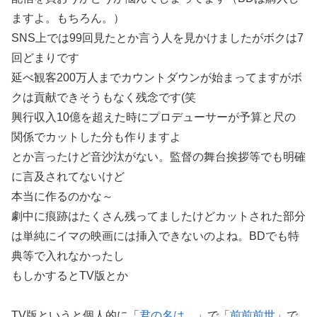
ますよ。もちろん。）
SNS上では99回見たとか言う人を見かけましたがボクは7
回どまりです
延べ観客200万人までカウントダウンが始まってますがボ
クは貢献できそうもなく残念です(笑
興行収入10億を超えた時にプロデューサーが予算と尺の
関係でカットした分も作りますよ
とか言ったけど音沙汰がない。監督の舞台挨拶等でも明確
に言及されてないけど
本当に作るのかな～
劇中に痕跡はたくさん残ってましたけどカットされた部分
は単純にイマの映画には挿入できないのよね。BDでも特
典等で入れなかったし
もしかするとTV版とか
TV版というと個人的に「
君の名は。
」で「
前前前世
」で