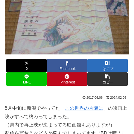
X
Facebook
はてブ
LINE
Pinterest
コピー
2017.06.08
2024.02.05
5月中旬に新潟でやってた「
この世界の片隅に
」の映画上
映がすべて終わってしまった。
（県内で再上映が決まってる映画館もありますが）
配信を買おうかどうか悩んでしまってます（BDは購入し