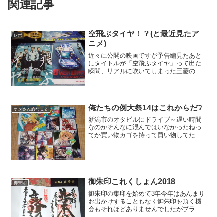
関連記事
空飛ぶタイヤ！？(と最近見たア
レポ
ニメ)
近々に公開の映画ですが予告編見たあと
にタイトルが「空飛ぶタイヤ」って出た
瞬間、リアルに吹いてしまった三菱のリ
コール隠し事件が題材の映画ですが原作
もこのタイトルのようで。。。タイトル
だけ見たらファンタジーモノにも取れそ
うです原作は池井戸潤だし...
俺たちの例大祭14はこれからだ?
オタさん的なこと
新潟市のオタビルにドライブ～遅い時間
なのかそんなに混んではいなかったねっ
てか買い物カゴを持って買い物してたの
ワシだけだよね・・・・直前にM3もあり
ましたが感傷ベクトルは公式通販待ち
（DL販売は既に開始）Primaryは新譜ナシ
ってことでメロ...
御朱印これくしょん2018
御朱印
御朱印の集印を始めて3年今年はあんまり
お出かけすることもなく御朱印を頂く機
会もそれほどありませんでしたがプライ
ベートで3度ほど県外へ行く機会があった