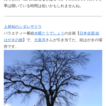
季は開いている時間は短いかもしれませんね。
上発知のシダレザクラ
バラエティー番組
水曜どうでしょう
の企画【
日本全国 絵
はがきの旅
】で、
大泉洋
さんが引き当てた、絵はがきの場
所です。