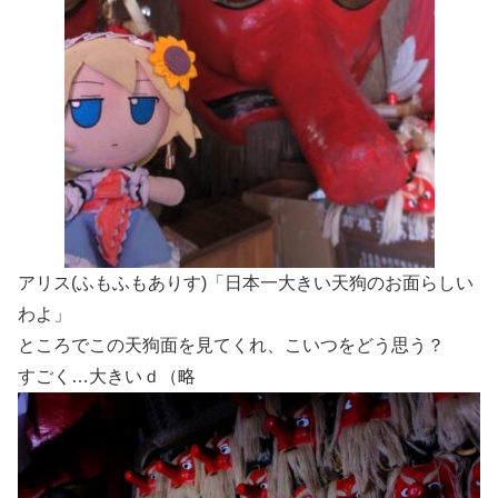
アリス(ふもふもありす)「日本一大きい天狗のお面らしい
わよ」
ところでこの天狗面を見てくれ、こいつをどう思う？
すごく…大きいｄ（略