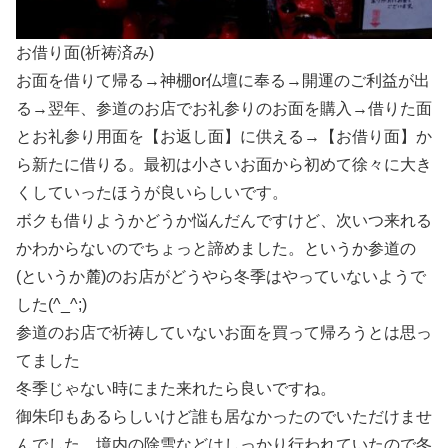
お借り面(祈祷済み)
お面を借りて帰る→神棚or仏壇に奉る→開運のご利益が出
る→翌年、参道のお店でお礼参りのお面を購入→借りた面
とお礼参り用面を【お返し面】に供える→【お借り面】か
ら新たに借りる。最初は小さいお面から初めて徐々に大き
くしていったほうが良いらしいです。
ボクも借りようかどうか悩んだんですけど、次いつ来れる
かわからないのでちょっと諦めました。というか参道の
(というか麓)のお店がどうやら冬季はやっていないようで
した(^_^;)
参道のお店で祈祷していないお面を買って帰ろうとは思っ
てました
冬季じゃない時にまた来れたら良いですね。
御朱印もあるらしいけど誰も居なかったのでいただけませ
んでした。境内の除雪などはしっかり行われていたので冬