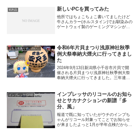
時の記事はこちら)五十嵐川に白鳥が飛来
新しいPCを買ってみた
しているので...
戦利品
他所ではちょこちょこ書いてましたけど
牛さんカラー(ホルスタイン)でお馴染みの
ゲートウェイ製のゲーミングマシンがこ
こ1年ガタが来て色々大変でした電源ケー
ブルが焼けたりケーブルの接触不良でOS
が立ち上がらなかったりCPUファンが回
らなかったり「...
令和6年片貝まつり浅原神社秋季
ふもふもありす。のいる風景
例大祭奉納大煙火に行ってきまし
た
2024年9月13日新潟県小千谷市片貝で開
催される片貝まつり浅原神社秋季例大祭
奉納大煙火に行ってきました。三年連続
での片貝まつりに参加です。過去2回はブ
ログ化していないので、ボクのサイトで
過去の模様の紹介はできないのですけど
インプレッサのリコールのお知ら
インプレッサ(GH8)
ね(^_^;)片...
せとサカナクションの新譜「多
分、風」
報道で既に知っていたがウチのインプち
ゃんがリコール対象ってことでお知らせ
が来ましたよっと1月が半年点検だからそ
れにあわせてやってくんねーかなスバル
に行くのが面倒走行距離が先日91000km
超えました。(金額的に)恐怖のタイベル交