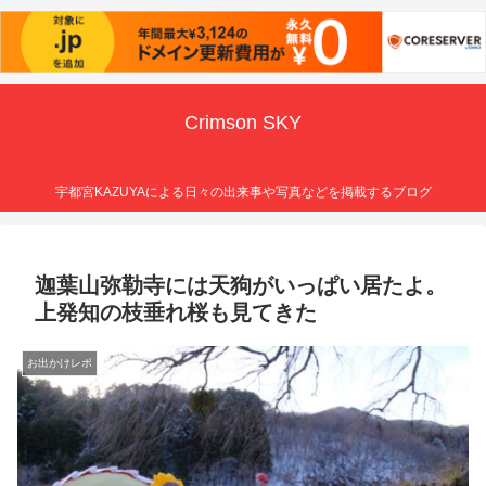
Crimson SKY
宇都宮KAZUYAによる日々の出来事や写真などを掲載するブログ
迦葉山弥勒寺には天狗がいっぱい居たよ。
上発知の枝垂れ桜も見てきた
お出かけレポ