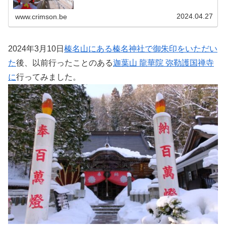
いませんでしたが積雪は残ってました。榛名湖も一部氷が
残っておいたかな。アリス...
2024.04.27
www.crimson.be
2024年3月10日
榛名山にある榛名神社で御朱印をいただい
た
後、以前行ったことのある
迦葉山 龍華院 弥勒護国禅寺
に
行ってみました。