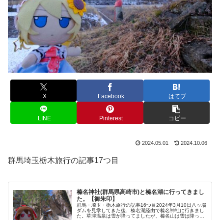
X
Facebook
はてブ
LINE
Pinterest
コピー
2024.05.01
2024.10.06
群馬埼玉栃木旅行の記事17つ目
榛名神社(群馬県高崎市)と榛名湖に行ってきまし
た。【御朱印】
群馬・埼玉・栃木旅行の記事16つ目2024年3月10日八ッ場
ダムを見学してきた後、榛名湖経由で榛名神社に行きまし
た。草津温泉は雪が降ってましたが、榛名山は雪は降って