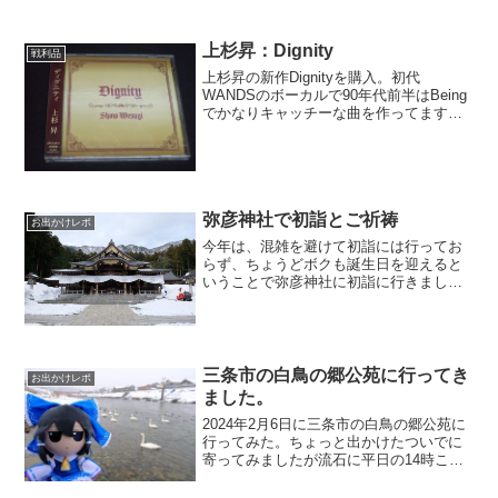
上杉昇：Dignity
戦利品
上杉昇の新作Dignityを購入。初代
WANDSのボーカルで90年代前半はBeing
でかなりキャッチーな曲を作ってますが
WANDS末期からダークでハードな傾向に
なりal.ni.co、ソロ、猫騙と経てまたソロ
での活動が多くなってますが、ハード...
弥彦神社で初詣とご祈祷
お出かけレポ
今年は、混雑を避けて初詣には行ってお
らず、ちょうどボクも誕生日を迎えると
いうことで弥彦神社に初詣に行きまし
た。弥彦神社自体今年の初詣は旧暦の元
旦の2月12日までって言うことで分散参拝
を呼びかけていました。参道の入口で
す、まだまだ雪は多いです...
三条市の白鳥の郷公苑に行ってき
お出かけレポ
ました。
2024年2月6日に三条市の白鳥の郷公苑に
行ってみた。ちょっと出かけたついでに
寄ってみましたが流石に平日の14時ころ
白鳥を見学に来ている人はボクだけで他
の見学者は居ませんでした。(以前訪れた