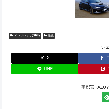
インプレッサ(GH8)
雑記
シ
X
F
LINE
宇都宮KAZU