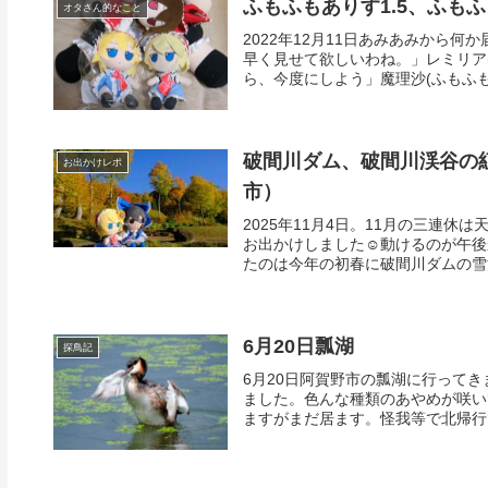
ふもふもありす1.5、ふも
オタさん的なこと
2022年12月11日あみあみから
早く見せて欲しいわね。」レミリア
ら、今度にしよう」魔理沙(ふもふもま
破間川ダム、破間川渓谷の
お出かけレポ
市）
2025年11月4日。11月の三連
お出かけしました☺️動けるのが午
たのは今年の初春に破間川ダムの雪流
6月20日瓢湖
探鳥記
6月20日阿賀野市の瓢湖に行って
ました。色んな種類のあやめが咲い
ますがまだ居ます。怪我等で北帰行で