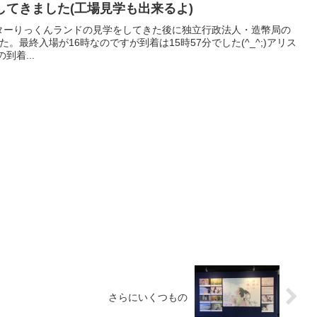
てきました(工場見学も出来るよ)
ンターりっくんランドの見学をしてきた後に独立行政法人・造幣局の
最終入場が16時なのですが到着は15時57分でした(^_^;)アリス
到着...
さらにいくつもの