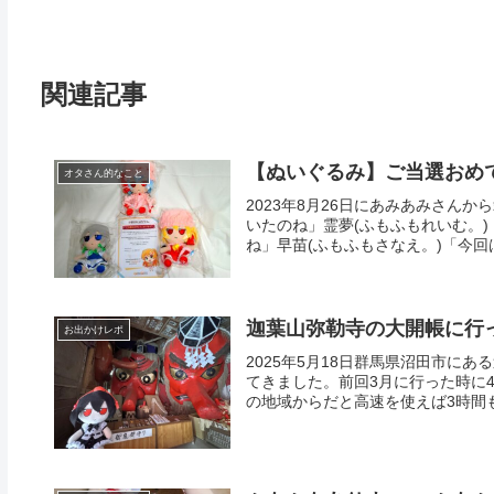
関連記事
【ぬいぐるみ】ご当選おめ
オタさん的なこと
2023年8月26日にあみあみさんか
いたのね」霊夢(ふもふもれいむ。
ね」早苗(ふもふもさなえ。)「今回は2
迦葉山弥勒寺の大開帳に行
お出かけレポ
2025年5月18日群馬県沼田市に
てきました。前回3月に行った時に4
の地域からだと高速を使えば3時間もか