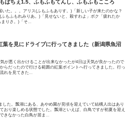
ふもぱちぇ1.5、ふもふもてんし、ふもふもこころ
何か届いた。。。アリス(ふもふもありす。)「新しい子が来たのかな？
(ふもふもれみりあ。)「見せないと、殺すわよ」ボク「疲れたか
りさ。)「そ...
紅葉を見にドライブに行ってきました（新潟県魚沼
休は天気が悪く出かけることが出来なかったが4日は天気が良かったので
後からだったので行ける範囲の紅葉ポイントへ行ってきました。行っ
れを見てきた...
きました。瓢湖にある、あやめ園が見頃を迎えていて結構人出はあり
ており楽しめる状態でした。瓢湖といえば、白鳥ですが初夏を迎え
きなかった白鳥が居ま...