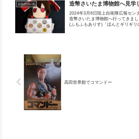
造幣さいたま博物館へ見学し
お出かけレポ
2024年3月8日陸上自衛隊広報セ
造幣さいたま博物館へ行ってきました。
(ふもふもありす)「ほんとギリギリの
高田世界館でコマンドー