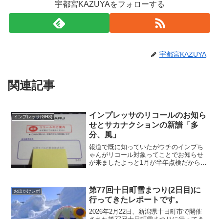
宇都宮KAZUYAをフォローする
宇都宮KAZUYA
関連記事
インプレッサのリコールのお知ら
インプレッサ(GH8)
せとサカナクションの新譜「多
分、風」
報道で既に知っていたがウチのインプち
ゃんがリコール対象ってことでお知らせ
が来ましたよっと1月が半年点検だからそ
れにあわせてやってくんねーかなスバル
に行くのが面倒走行距離が先日91000km
超えました。(金額的に)恐怖のタイベル交
第77回十日町雪まつり(2日目)に
お出かけレポ
換まであとわ...
行ってきたレポートです。
2026年2月22日、新潟県十日町市で開催