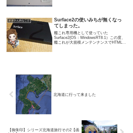
くらいだし。家でのんびりしてまし
た。 そして今日からの仕事に行きたくな
いでござる。この週末の世...
Surface2の使いみちが無くなっ
オタさん的なこと
てしまった。
艦これ専用機として使っていた
Surface2(OS：WindowsRT8.1）この度、
艦これが大規模メンテンナンスでHTML5
に移行してしまったことによりSurface2
で推奨環境を満たせなくなりました。も
う真っ黒ですよプレイ画面が(笑OS...
北海道に行って来ました
【御朱印】シリーズ北海道旅行その2【函