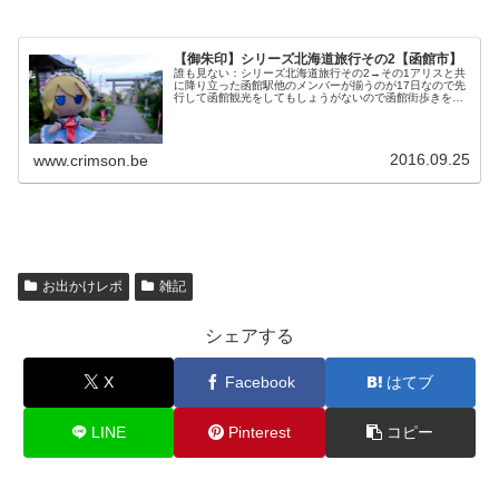
【御朱印】シリーズ北海道旅行その2【函館市】
誰も見ない：シリーズ北海道旅行その2→その1アリスと共
に降り立った函館駅他のメンバーが揃うのが17日なので先
行して函館観光をしてもしょうがないので函館街歩きをし
ようと思い函館市公式観光情報サイトにあった待歩きコー
スマップを参考に街歩きをしま...
2016.09.25
www.crimson.be
お出かけレポ
雑記
シェアする
X
Facebook
はてブ
LINE
Pinterest
コピー