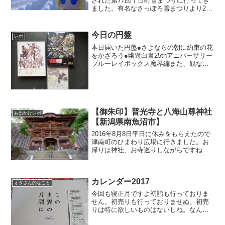
された第77回十日町雪まつりに行ってき
ました。有名なさっぽろ雪まつりより2週
間ですが早く開催されたことにより現代
雪まつりの発祥の地らしいです(Wikipedia
より😁)昨年は6回かけてレポを書きま
今日の円盤
レポ
し...
本日届いた円盤●さよならの朝に約束の花
をかざろう●幽遊白書25thアニバーサリー
ブルーレイボックス魔界編また、観ない
で積んでしまう円盤が増えてしまった
(^_^;)今年買った円盤は結構あるけど一枚
も見ていない気がする。そもそも買って
る円盤は映...
【御朱印】普光寺と八海山尊神社
お出かけレポ
【新潟県南魚沼市】
2016年8月8日平日に休みをもらえたので
津南町のひまわり広場に行きました。お
帰りは神社、お寺巡りしながらですね普
光寺・浦佐毘沙門堂山門は日光東照宮の
陽明門を模しているそうで造りは似てい
ました。けどやっぱり日光の方が緻密さ
カレンダー2017
がスゴイデスネ山門...
オタさん的なこと
今回も寝正月ですよ初詣も行っておりま
せん。初売りも行っておりませぬ。初売
りは特に欲しいものはないしね。なんせ
昨年1万以上の買い物が2つしかなかった