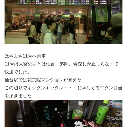
はやぶさ11号へ乗車
11号は大宮のあとは仙台、盛岡、青森しか止まらなくて
快適でした。
仙台駅では花京院マンションが見えた！
この辺りでギッタンギッタン・・・じゃなくて牛タン弁当
を頂きました