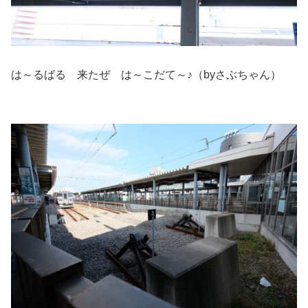
は～るばる 来たぜ は～こだて～♪（byさぶちゃん）