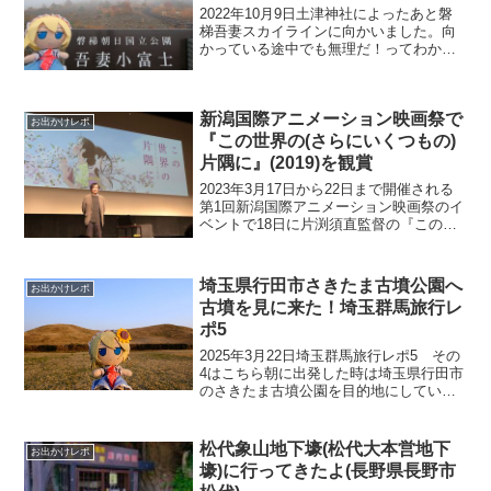
2022年10月9日土津神社によったあと磐
梯吾妻スカイラインに向かいました。向
かっている途中でも無理だ！ってわかる
くらい真っ白でした…それでも駐車場は
満車に近いくらいでしたあまりにも寒い
ので浄土平レストハウスで暖をとろうと
新潟国際アニメーション映画祭で
行きましたアリス(...
お出かけレポ
『この世界の(さらにいくつもの)
片隅に』(2019)を観賞
2023年3月17日から22日まで開催される
第1回新潟国際アニメーション映画祭のイ
ベントで18日に片渕須直監督の『この世
界の(さらにいくつもの)片隅に』(2019年)
が監督のトークイベント付き上映が有っ
たので行ってきました。『この世界の片
埼玉県行田市さきたま古墳公園へ
お出かけレポ
隅...
古墳を見に来た！埼玉群馬旅行レ
ポ5
2025年3月22日埼玉群馬旅行レポ5 その
4はこちら朝に出発した時は埼玉県行田市
のさきたま古墳公園を目的地にしていま
した。群馬県太田市を走っているときに
寄り道を始め、既に16時を過ぎてしまい
もうさきたま史跡の博物館の入館も出来
松代象山地下壕(松代大本営地下
お出かけレポ
ない時間であ...
壕)に行ってきたよ(長野県長野市