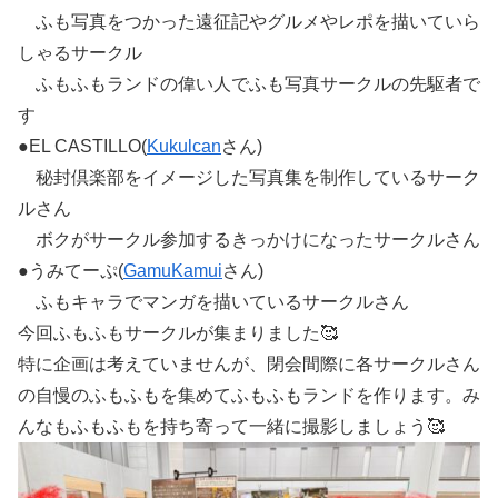
ふも写真をつかった遠征記やグルメやレポを描いていら
しゃるサークル
ふもふもランドの偉い人でふも写真サークルの先駆者で
す
●EL CASTILLO(
Kukulcan
さん)
秘封倶楽部をイメージした写真集を制作しているサーク
ルさん
ボクがサークル参加するきっかけになったサークルさん
●うみてーぷ(
GamuKamui
さん)
ふもキャラでマンガを描いているサークルさん
今回ふもふもサークルが集まりました🥰
特に企画は考えていませんが、閉会間際に各サークルさん
の自慢のふもふもを集めてふもふもランドを作ります。み
んなもふもふもを持ち寄って一緒に撮影しましょう🥰