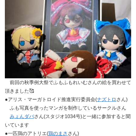
前回の秋季例大祭でふもふもれいむさんの絵を買わせて
頂きました🥰
●アリス・マーガトロイド推進実行委員会(
ナズトロ
さん)
ふも写真を使ったマンガを制作しているサークルさん
みょんダバ
さん(スタジオ1034号)と一緒に参加すると聞
いています
●一匹鶏のアトリエ(
鶏のまさ
さん)