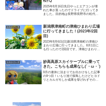
松代)
2025年8月16日先日やっとエアコンが壊
れた車が直ったのでドライブに行ってき
ました。目的地は長野県長野市の松代。
何年も前から行ってみたいと思っていた
松代大本営地下壕こと松代象山地下壕で
す。太平洋戦争末期に軍部が本土決戦の
新潟県津南町の津南ひまわり広場
お出かけレポ
最後の拠点として終...
に行ってきました！(2023年/2回
目)
2023年8月6日(日)新潟県津南町の津南ひ
まわり広場に行ってきました。8月1日に
も行ったので2回目です。津南ひまわり広
場についてのことは1回目の方の記事に書
いたので省きます。入場料金は無料です
が駐車場料金が1000円です（300円の露
妙高高原スカイケーブルに乗って
お出かけレポ
店や...
きた。こちらも成果なし(´・ω・`)
9月の連休に泊まりでお出かけをした記事
の9つ目！いもり池で探鳥したけどヒヨド
リとカルガモしか成果を挙げれずその足
で、妙高高原スカイケーブルで妙高山の
途中まで行ってみました。この日は妙高
山の山頂はずうっと雲がかかりっぱなし
でした(´・ω・`)...