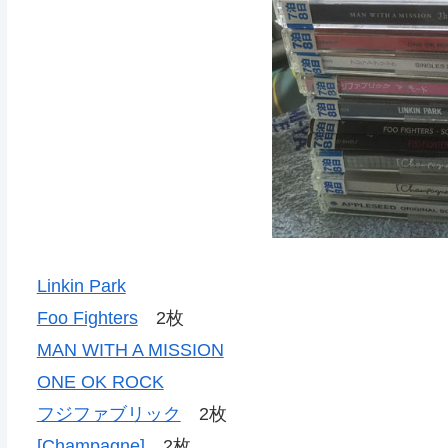
Linkin Park
Foo Fighters
2枚
MAN WITH A MISSION
ONE OK ROCK
フジファブリック
2枚
[Champagne]
2枚