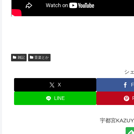
雑記
音楽とか
シ
X
F
LINE
宇都宮KAZU