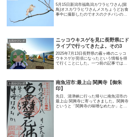
5月15日新潟市福島潟カワラヒワさん(留
鳥)オスカワラヒワさんメスちょうどお食
事中に撮影したのでオスのクチバシの周
りは食べカスだらけ。しかも中途半端に
クチバシが開いているからちょっと間抜
けっぽく見える。メスはオスに比べると
ちょっと可愛らしく...
ニッコウキスゲを見に長野県にド
お出かけレポ
ライブで行ってきたよ。その3
2025年7月13日長野県の霧ヶ峰のニッコ
ウキスゲが見頃になったという情報を得
て行くことにした。一つ前の記事では霧
ヶ峰高原での車山肩でニッコウキスゲを
鑑賞することが出来ました。本当は二日
目に見に行くつもりだったんだけどまだ
南魚沼市:最上山 関興寺【御朱
明るい時間に行けた...
お出かけレポ
印】
先日、清津峡に行った帰りに南魚沼市の
最上山 関興寺に寄ってきました。関興寺
というと「関興寺の味噌なめたか」とい
う文言で有名なお寺ですお味噌もちゃん
と頒布されてました。買おうかと悩んだ
けどお財布事情が悪かったので諦めまし
た^^;三門が修復中な...