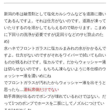
新潟の冬は融雪剤として塩化カルシウムなどを道路に撒い
てあるんですよ。それは仕方がないのです。道路が凍って
いたりするのを溶かしてもらえるので助かります。こまめ
に下回りの洗浄が必要ですが(足回りなどのサビ防止のた
め)
水ハネでフロントガラスに塩カルまみれの水がかかるんで
すよ。仕方がないのですがそれをワイパーで拭いても白い
ものが残るわけです。塩カルです。だからウォッシャー液
は切らせないのです。もちろん凍らないように冬仕様のウ
ォッシャー液を濃いめにね
でフロントガラスが汚れたからウォッシャー液を出そうと
思ったら…
運転席側だけでない
助手席側が出るのでポンプが壊れているわけではない。だ
って1つのポンプでホースを二股にしてノズルにつけてい