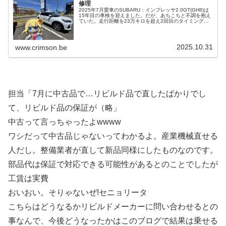
修理
2025年7月愛車のSUBARU：インプレッサ2.0GT(GH8)は
15年目の車検を迎えました。だが、あちこちと不調を抱え
ていた。走行距離を23万キロを超え2回目のタイミングベ
ルトを交換を済ましましたが、数年前よりパワステオイル
が滲んでいて...
2025.10.31
www.crimson.be
担当「7月に中古品で…リビルド品で直したばかりでし
て、リビルド品の保証が（略」
中古って言っちゃったよwwww
ワシだって中古品じゃないってわかるよ。産業機械直せる
人だし。整備業者が直して新品同様にしたものなのです。
部品代は保証で対応できる可能性があるとのことでしたが
工賃は実費
おいおい。そりゃないぜ!セニョリータ
こちらはどうなるかリビルドメーカーに問い合わせるとの
事なんで、今後どうなったかはこのブログで結果は乗せる