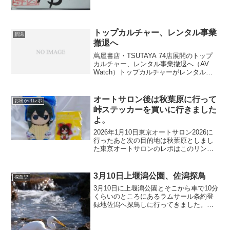
トップカルチャー、レンタル事業
新潟
撤退へ
蔦屋書店・TSUTAYA 74店展開のトップ
カルチャー、レンタル事業撤退へ（AV
Watch）トップカルチャーがレンタル事
業撤退か・・・この記事の表題の書き方
だとTSUTAYAがレンタルをやめると誤認
させるかもしれない表題ですね。一応、
オートサロン後は秋葉原に行って
お出かけレポ
新潟...
峠ステッカーを買いに行きました
よ。
2026年1月10日東京オートサロン2026に
行ったあと次の目的地は秋葉原としまし
た東京オートサロンのレポはこのリンク
あたりにありますJR海浜幕張駅には千葉
ロッテマリーンズのマスコットのモニュ
メントがありましたねアリス「ロッテマ
3月10日上堰潟公園、佐潟探鳥
探鳥記
リーンズのモ...
3月10日に上堰潟公園とそこから車で10分
くらいのところにあるラムサール条約登
録地佐潟へ探鳥しに行ってきました。ム
クドリさん新潟市西蒲区あたりの広域農
道みたいな道路の電線に大量に止まって
いました。大量とは言っても都会で大量