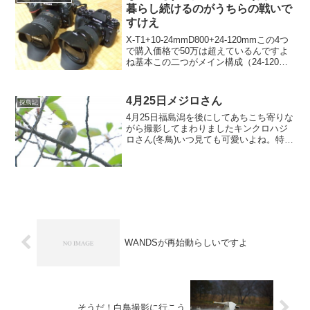
暮らし続けるのがうちらの戦いで
すけえ
X-T1+10-24mmD800+24-120mmこの4つ
で購入価格で50万は超えているんですよ
ね基本この二つがメイン構成（24-120は
50mmに変わることはありますけど)中古
だとこの半額くらいで買えるんでしょう
ね。富士フイルムののカメラ...
4月25日メジロさん
探鳥記
4月25日福島潟を後にしてあちこち寄りな
がら撮影してまわりましたキンクロハジ
ロさん(冬鳥)いつ見ても可愛いよね。特に
飾り羽とか。お休み中なんで目を閉じて
ますけど金色の目に黒い点があるのがま
た良い。カルガモさん(留鳥)くちばしに草
が付いている...
WANDSが再始動らしいですよ
そうだ！白鳥撮影に行こう