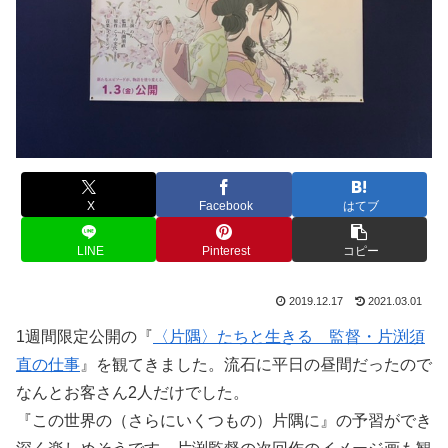
X
Facebook
はてブ
LINE
Pinterest
コピー
2019.12.17
2021.03.01
1週間限定公開の『
〈片隅〉たちと生きる 監督・片渕須
直の仕事
』を観てきました。流石に平日の昼間だったので
なんとお客さん2人だけでした。
『この世界の（さらにいくつもの）片隅に』の予習ができ