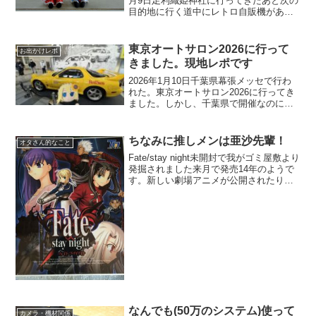
月9日足利織姫神社に行ってきたあと次の
目的地に行く道中にレトロ自販機がある
お店があるので寄ってみました。オレン
ジハット沖之郷店お店の外観を撮影して
いなかったのでストリートビューにてレ
東京オートサロン2026に行って
お出かけレポ
トロ自販機が置い...
きました。現地レポです
2026年1月10日千葉県幕張メッセで行わ
れた。東京オートサロン2026に行ってき
ました。しかし、千葉県で開催なのに
【東京】って付くのもなんだかな～って
思いますよ。そんな事するなら【東京】
って付けなきゃ良いのにね。某ねずみラ
ちなみに推しメンは亜沙先輩！
オタさん的なこと
ンドやドイツ村と...
Fate/stay night未開封で我がゴミ屋敷より
発掘されました来月で発売14年のようで
す。新しい劇場アニメが公開されたり派
生モノが未だに結構出ているようですが
我が家のfate は未開封で積みゲーになっ
てました当時は現役PCゲーマーだっ...
なんでも(50万のシステム)使って
カメラ・機材関係