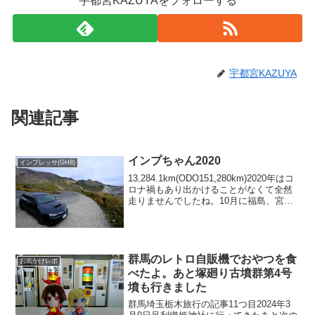
宇都宮KAZUYAをフォローする
宇都宮KAZUYA
関連記事
インプちゃん2020
インプレッサ(GH8)
13,284.1km(ODO151,280km)2020年はコ
ロナ禍もあり出かけることがなくて全然
走りませんでしたね。10月に福島、宮
城、岩手、秋田、山形と車中泊をしなが
ら巡ってきて11月にGO TOトラベル事業
の恩恵を受けながら能登半島を...
群馬のレトロ自販機でおやつを食
お出かけレポ
べたよ。あと塚廻り古墳群第4号
墳も行きました
群馬埼玉栃木旅行の記事11つ目2024年3